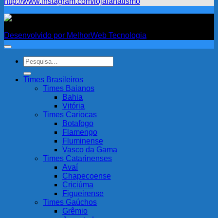
http://www.instagram.com/lojafanatismo
Fanatismo
Desenvolvido por MelhorWeb Tecnologia
Pesquisar
por:
Times Brasileiros
Times Baianos
Bahia
Vitória
Times Cariocas
Botafogo
Flamengo
Fluminense
Vasco da Gama
Times Catarinenses
Avaí
Chapecoense
Criciúma
Figueirense
Times Gaúchos
Grêmio