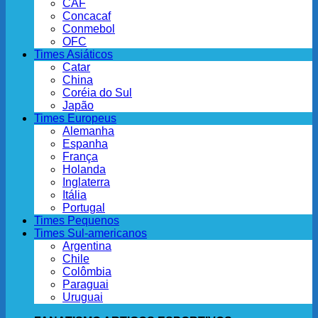
CAF
Concacaf
Conmebol
OFC
Times Asiáticos
Catar
China
Coréia do Sul
Japão
Times Europeus
Alemanha
Espanha
França
Holanda
Inglaterra
Itália
Portugal
Times Pequenos
Times Sul-americanos
Argentina
Chile
Colômbia
Paraguai
Uruguai