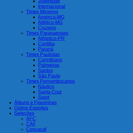
Juventude
Internacional
Times Mineiros
América-MG
Atlético-MG
Cruzeiro
Times Paranaenses
Athletico-PR
Coritiba
Paraná
Times Paulistas
Corinthians
Palmeiras
Santos
São Paulo
Times Pernambucanos
Náutico
Santa Cruz
Sport
Álbuns e Figurinhas
Outros Esportes
Seleções
AFC
CAF
Concacaf