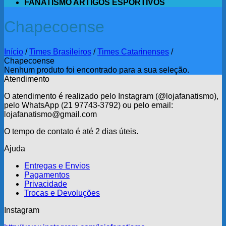
FANATISMO ARTIGOS ESPORTIVOS
Chapecoense
Início
/
Times Brasileiros
/
Times Catarinenses
/
Chapecoense
Nenhum produto foi encontrado para a sua seleção.
Atendimento
O atendimento é realizado pelo Instagram (@lojafanatismo),
pelo WhatsApp (21 97743-3792) ou pelo email:
lojafanatismo@gmail.com
O tempo de contato é até 2 dias úteis.
Ajuda
Entregas e Envios
Pagamentos
Privacidade
Trocas e Devoluções
Instagram