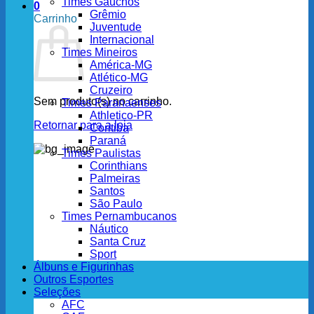
Times Gaúchos
0
Grêmio
Carrinho
Juventude
Internacional
Times Mineiros
América-MG
Atlético-MG
Cruzeiro
Sem produto(s) no carrinho.
Times Paranaenses
Athletico-PR
Retornar para a loja
Coritiba
Paraná
Times Paulistas
Corinthians
Palmeiras
Santos
São Paulo
Times Pernambucanos
Náutico
Santa Cruz
Sport
Álbuns e Figurinhas
Outros Esportes
Seleções
AFC