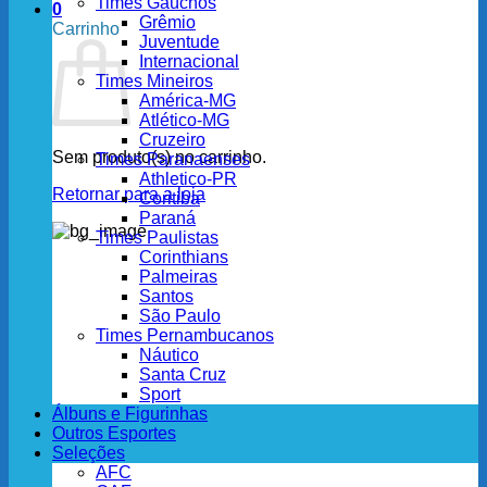
Times Gaúchos
0
Grêmio
Carrinho
Juventude
Internacional
Times Mineiros
América-MG
Atlético-MG
Cruzeiro
Sem produto(s) no carrinho.
Times Paranaenses
Athletico-PR
Retornar para a loja
Coritiba
Paraná
Times Paulistas
Corinthians
Palmeiras
Santos
São Paulo
Times Pernambucanos
Náutico
Santa Cruz
Sport
Álbuns e Figurinhas
Outros Esportes
Seleções
AFC