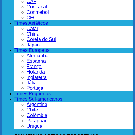
CAF
Concacaf
Conmebol
OFC
Times Asiáticos
Catar
China
Coréia do Sul
Japão
Times Europeus
Alemanha
Espanha
França
Holanda
Inglaterra
Itália
Portugal
Times Pequenos
Times Sul-americanos
Argentina
Chile
Colômbia
Paraguai
Uruguai