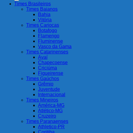
Times Brasileiros
Times Baianos
Bahia
Vitória
Times Cariocas
Botafogo
Flamengo
Fluminense
Vasco da Gama
Times Catarinenses
Avaí
Chapecoense
Criciúma
Figueirense
Times Gaúchos
Grêmio
Juventude
Internacional
Times Mineiros
América-MG
Atlético-MG
Cruzeiro
Times Paranaenses
Athletico-PR
Coritiba