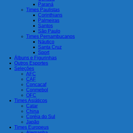
Paraná
Times Paulistas
Corinthians
Palmeiras
Santos
São Paulo
Times Pernambucanos
Náutico
Santa Cruz
Sport
Álbuns e Figurinhas
Outros Esportes
Seleções
AFC
CAF
Concacaf
Conmebol
OFC
Times Asiáticos
Catar
China
Coréia do Sul
Japão
Times Europeus
Alemanha