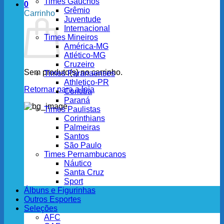
Times Gaúchos
0
Grêmio
Carrinho
Juventude
Internacional
Times Mineiros
América-MG
Atlético-MG
Cruzeiro
Sem produto(s) no carrinho.
Times Paranaenses
Athletico-PR
Retornar para a loja
Coritiba
Paraná
Times Paulistas
Corinthians
Palmeiras
Santos
São Paulo
Times Pernambucanos
Náutico
Santa Cruz
Sport
Álbuns e Figurinhas
Outros Esportes
Seleções
AFC