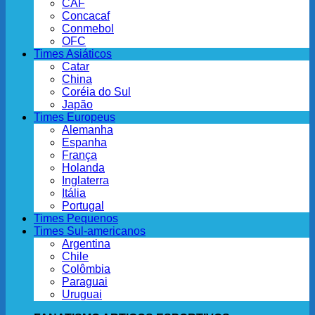
CAF
Concacaf
Conmebol
OFC
Times Asiáticos
Catar
China
Coréia do Sul
Japão
Times Europeus
Alemanha
Espanha
França
Holanda
Inglaterra
Itália
Portugal
Times Pequenos
Times Sul-americanos
Argentina
Chile
Colômbia
Paraguai
Uruguai