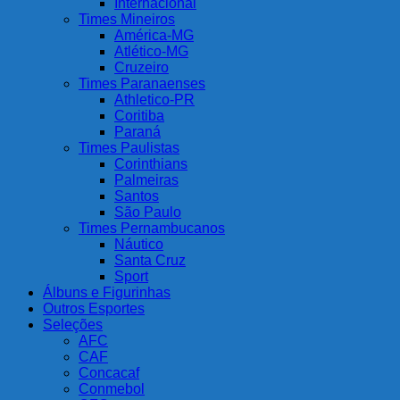
Internacional
Times Mineiros
América-MG
Atlético-MG
Cruzeiro
Times Paranaenses
Athletico-PR
Coritiba
Paraná
Times Paulistas
Corinthians
Palmeiras
Santos
São Paulo
Times Pernambucanos
Náutico
Santa Cruz
Sport
Álbuns e Figurinhas
Outros Esportes
Seleções
AFC
CAF
Concacaf
Conmebol