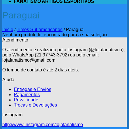
FANATISMO ARTIGOS ESPORTIVOS
Paraguai
Início
/
Times Sul-americanos
/
Paraguai
Nenhum produto foi encontrado para a sua seleção.
Atendimento
O atendimento é realizado pelo Instagram (@lojafanatismo),
pelo WhatsApp (21 97743-3792) ou pelo email:
lojafanatismo@gmail.com
O tempo de contato é até 2 dias úteis.
Ajuda
Entregas e Envios
Pagamentos
Privacidade
Trocas e Devoluções
Instagram
http://www.instagram.com/lojafanatismo