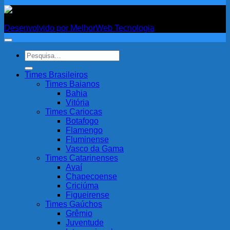
Fanatismo
Desenvolvido por MelhorWeb Tecnologia
Pesquisar
por:
Times Brasileiros
Times Baianos
Bahia
Vitória
Times Cariocas
Botafogo
Flamengo
Fluminense
Vasco da Gama
Times Catarinenses
Avaí
Chapecoense
Criciúma
Figueirense
Times Gaúchos
Grêmio
Juventude