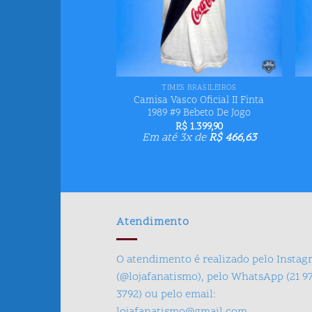
+
TIMES BRASILEIROS
Camisa Vasco Oficial II Finta
1989 #9 Bebeto De Jogo
R$
1.399,90
Em até 3x de
R$
466,63
Atendimento
O atendimento é realizado pelo Insta
(@lojafanatismo), pelo WhatsApp (21 9
3792) ou pelo email: