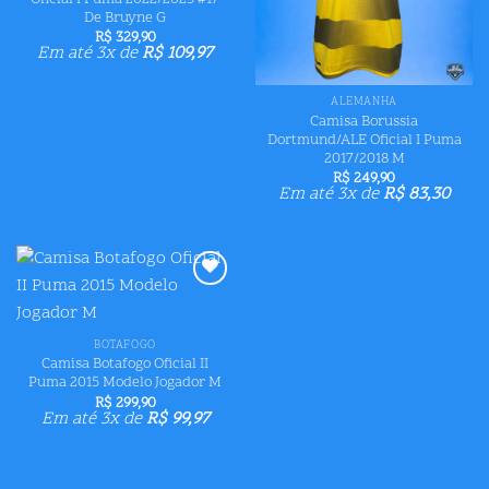
De Bruyne G
R$
329,90
Em até 3x de
R$
109,97
ALEMANHA
Camisa Borussia
Dortmund/ALE Oficial I Puma
2017/2018 M
R$
249,90
Em até 3x de
R$
83,30
Adicionar
aos meus
desejos
BOTAFOGO
Camisa Botafogo Oficial II
Puma 2015 Modelo Jogador M
R$
299,90
Em até 3x de
R$
99,97