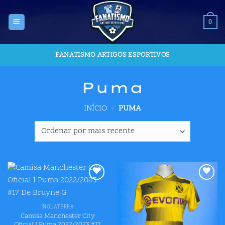
Skip
to
0
content
FANATISMO ARTIGOS ESPORTIVOS
Puma
INÍCIO
/
PUMA
Adicionar
Adicionar
aos meus
aos meus
desejos
desejos
INGLATERRA
Camisa Manchester City
Oficial I Puma 2022/2023 #17