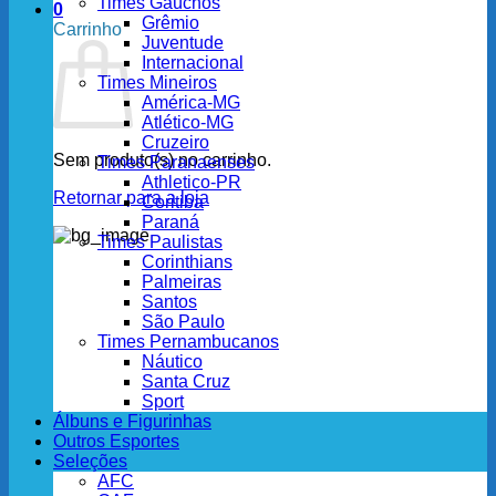
Times Gaúchos
0
Grêmio
Carrinho
Juventude
Internacional
Times Mineiros
América-MG
Atlético-MG
Cruzeiro
Sem produto(s) no carrinho.
Times Paranaenses
Athletico-PR
Retornar para a loja
Coritiba
Paraná
Times Paulistas
Corinthians
Palmeiras
Santos
São Paulo
Times Pernambucanos
Náutico
Santa Cruz
Sport
Álbuns e Figurinhas
Outros Esportes
Seleções
AFC