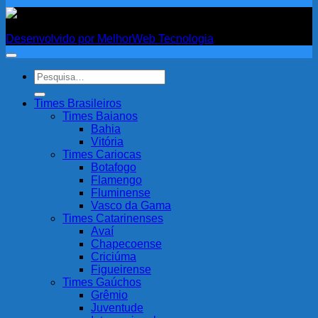
Fanatismo
Desenvolvido por MelhorWeb Tecnologia
Pesquisar
por:
Times Brasileiros
Times Baianos
Bahia
Vitória
Times Cariocas
Botafogo
Flamengo
Fluminense
Vasco da Gama
Times Catarinenses
Avaí
Chapecoense
Criciúma
Figueirense
Times Gaúchos
Grêmio
Juventude