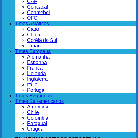
CAF
Concacaf
Conmebol
OFC
Times Asiáticos
Catar
China
Coréia do Sul
Japão
Times Europeus
Alemanha
Espanha
França
Holanda
Inglaterra
Itália
Portugal
Times Pequenos
Times Sul-americanos
Argentina
Chile
Colômbia
Paraguai
Uruguai