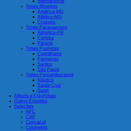
Internacional
Times Mineiros
América-MG
Atlético-MG
Cruzeiro
Times Paranaenses
Athletico-PR
Coritiba
Paraná
Times Paulistas
Corinthians
Palmeiras
Santos
São Paulo
Times Pernambucanos
Náutico
Santa Cruz
Sport
Álbuns e Figurinhas
Outros Esportes
Seleções
AFC
CAF
Concacaf
Conmebol