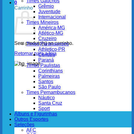
Times Gaúchos
0
Grêmio
Carrinho
Juventude
Internacional
Times Mineiros
América-MG
Atlético-MG
Cruzeiro
Sem produto(s) no carrinho.
Times Paranaenses
Athletico-PR
Retornar para a loja
Coritiba
Paraná
Times Paulistas
Corinthians
Palmeiras
Santos
São Paulo
Times Pernambucanos
Náutico
Santa Cruz
Sport
Álbuns e Figurinhas
Outros Esportes
Seleções
AFC