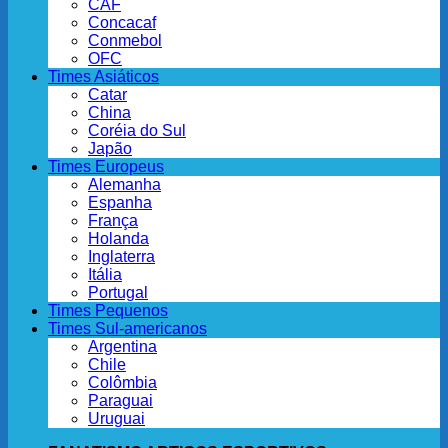
CAF
Concacaf
Conmebol
OFC
Times Asiáticos
Catar
China
Coréia do Sul
Japão
Times Europeus
Alemanha
Espanha
França
Holanda
Inglaterra
Itália
Portugal
Times Pequenos
Times Sul-americanos
Argentina
Chile
Colômbia
Paraguai
Uruguai