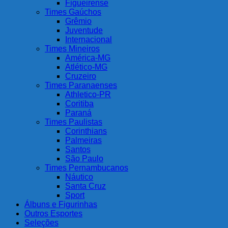
Figueirense
Times Gaúchos
Grêmio
Juventude
Internacional
Times Mineiros
América-MG
Atlético-MG
Cruzeiro
Times Paranaenses
Athletico-PR
Coritiba
Paraná
Times Paulistas
Corinthians
Palmeiras
Santos
São Paulo
Times Pernambucanos
Náutico
Santa Cruz
Sport
Álbuns e Figurinhas
Outros Esportes
Seleções