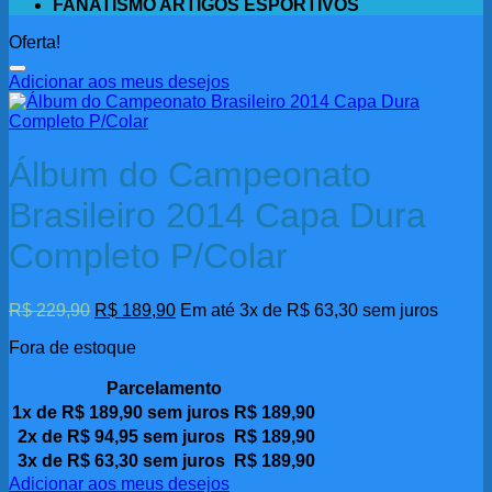
FANATISMO ARTIGOS ESPORTIVOS
Oferta!
Adicionar aos meus desejos
Álbum do Campeonato
Brasileiro 2014 Capa Dura
Completo P/Colar
O
O
R$
229,90
R$
189,90
Em até 3x de
R$
63,30
sem juros
preço
preço
Fora de estoque
original
atual
era:
é:
R$ 229,90.
Parcelamento
R$ 189,90.
1x de
R$
189,90
sem juros
R$
189,90
2x de
R$
94,95
sem juros
R$
189,90
3x de
R$
63,30
sem juros
R$
189,90
Adicionar aos meus desejos