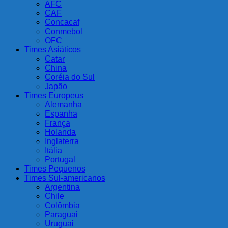
AFC
CAF
Concacaf
Conmebol
OFC
Times Asiáticos
Catar
China
Coréia do Sul
Japão
Times Europeus
Alemanha
Espanha
França
Holanda
Inglaterra
Itália
Portugal
Times Pequenos
Times Sul-americanos
Argentina
Chile
Colômbia
Paraguai
Uruguai