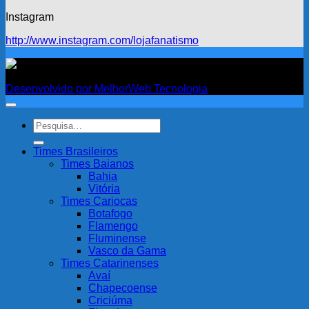
Instagram
http://www.instagram.com/lojafanatismo
Fanatismo
Desenvolvido por MelhorWeb Tecnologia
Pesquisar
por:
Times Brasileiros
Times Baianos
Bahia
Vitória
Times Cariocas
Botafogo
Flamengo
Fluminense
Vasco da Gama
Times Catarinenses
Avaí
Chapecoense
Criciúma