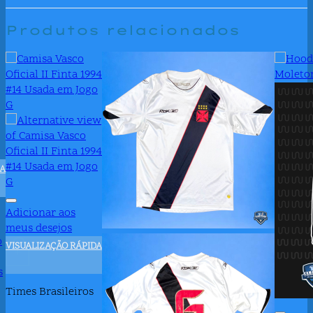
Produtos relacionados
DA
Adicionar aos
meus desejos
o
VISUALIZAÇÃO RÁPIDA
+
s
Times Brasileiros