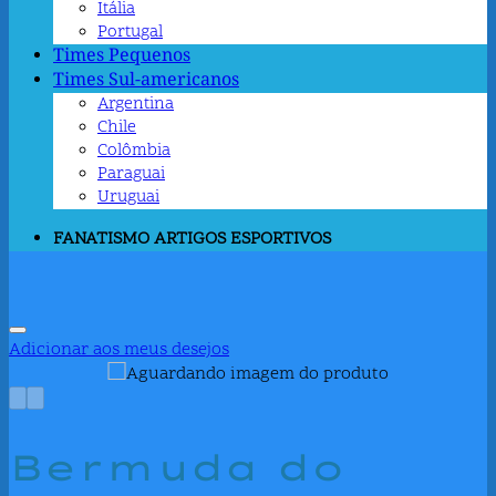
Itália
Portugal
Times Pequenos
Times Sul-americanos
Argentina
Chile
Colômbia
Paraguai
Uruguai
FANATISMO ARTIGOS ESPORTIVOS
Adicionar aos meus desejos
Bermuda do