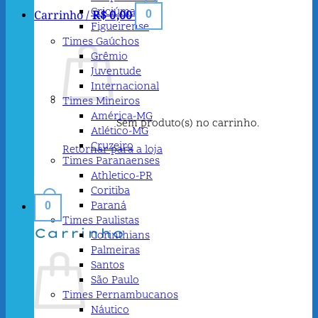
Criciúma
Carrinho /
R$
0,00
0
Figueirense
Times Gaúchos
Grêmio
Juventude
Internacional
Times Mineiros
América-MG
Sem produto(s) no carrinho.
Atlético-MG
Cruzeiro
Retornar para a loja
Times Paranaenses
Athletico-PR
Coritiba
Paraná
0
Times Paulistas
Carrinho
Corinthians
Palmeiras
Santos
São Paulo
Times Pernambucanos
Náutico