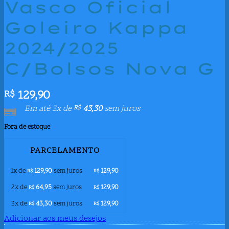
Vasco Oficial
Goleiro Kappa
2024/2025
C/Bolsos Nova G
129,90
R$
Em até 3x de
43,30
sem juros
R$
Fora de estoque
PARCELAMENTO
1x de
129,90
sem juros
129,90
R$
R$
2x de
64,95
sem juros
129,90
R$
R$
3x de
43,30
sem juros
129,90
R$
R$
Adicionar aos meus desejos