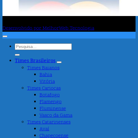
Fanatismo
Desenvolvido por MelhorWeb Tecnologia
Pesquisar
por:
Times Brasileiros
Times Baianos
Bahia
Vitória
Times Cariocas
Botafogo
Flamengo
Fluminense
Vasco da Gama
Times Catarinenses
Avaí
Chapecoense