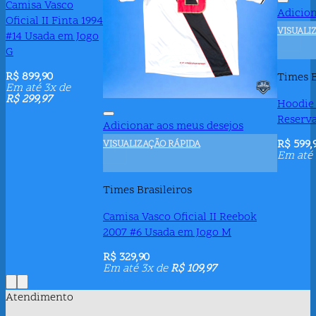
Camisa Vasco
Adicion
Oficial II Finta 1994
Este pr
VISUALI
#14 Usada em Jogo
+
G
R$
899,90
Times B
Em até 3x de
R$
299,97
Hoodie 
Reserv
Adicionar aos meus desejos
R$
599,
VISUALIZAÇÃO RÁPIDA
+
Em até
Times Brasileiros
Camisa Vasco Oficial II Reebok
2007 #6 Usada em Jogo M
R$
329,90
Em até 3x de
R$
109,97
Atendimento