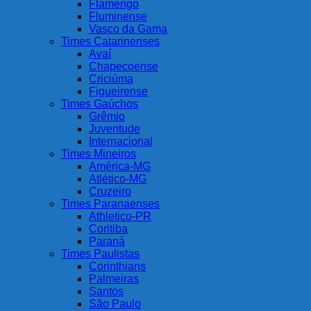
Flamengo
Fluminense
Vasco da Gama
Times Catarinenses
Avaí
Chapecoense
Criciúma
Figueirense
Times Gaúchos
Grêmio
Juventude
Internacional
Times Mineiros
América-MG
Atlético-MG
Cruzeiro
Times Paranaenses
Athletico-PR
Coritiba
Paraná
Times Paulistas
Corinthians
Palmeiras
Santos
São Paulo