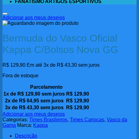
FANATISMO ARTIGOS ESPORTIVOS
Adicionar aos meus desejos
Bermuda do Vasco Oficial
Kappa C/Bolsos Nova GG
R$
129,90
Em até 3x de
R$
43,30
sem juros
Fora de estoque
Parcelamento
1x de
R$
129,90
sem juros
R$
129,90
2x de
R$
64,95
sem juros
R$
129,90
3x de
R$
43,30
sem juros
R$
129,90
Adicionar aos meus desejos
Categorias:
Times Brasileiros
,
Times Cariocas
,
Vasco da
Gama
Marca:
Kappa
Descrição