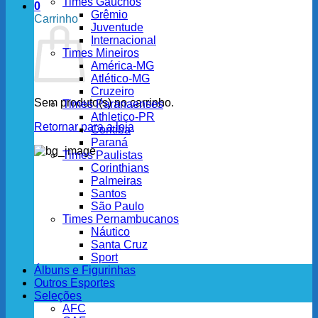
Times Gaúchos
0
Grêmio
Carrinho
Juventude
Internacional
Times Mineiros
América-MG
Atlético-MG
Cruzeiro
Sem produto(s) no carrinho.
Times Paranaenses
Athletico-PR
Retornar para a loja
Coritiba
Paraná
Times Paulistas
Corinthians
Palmeiras
Santos
São Paulo
Times Pernambucanos
Náutico
Santa Cruz
Sport
Álbuns e Figurinhas
Outros Esportes
Seleções
AFC