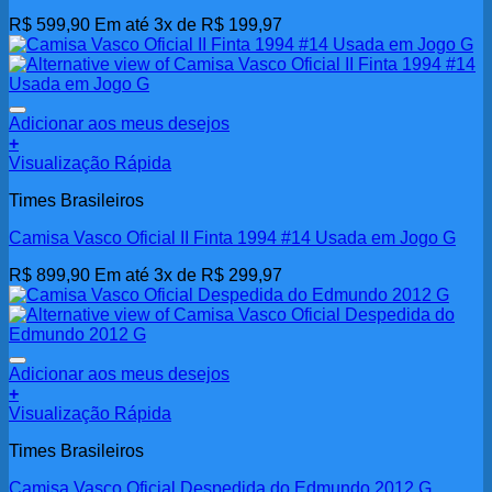
As
R$
599,90
Em até 3x de
R$
199,97
opções
podem
ser
escolhidas
na
Adicionar aos meus desejos
página
+
do
Visualização Rápida
produto
Times Brasileiros
Camisa Vasco Oficial II Finta 1994 #14 Usada em Jogo G
R$
899,90
Em até 3x de
R$
299,97
Adicionar aos meus desejos
+
Visualização Rápida
Times Brasileiros
Camisa Vasco Oficial Despedida do Edmundo 2012 G