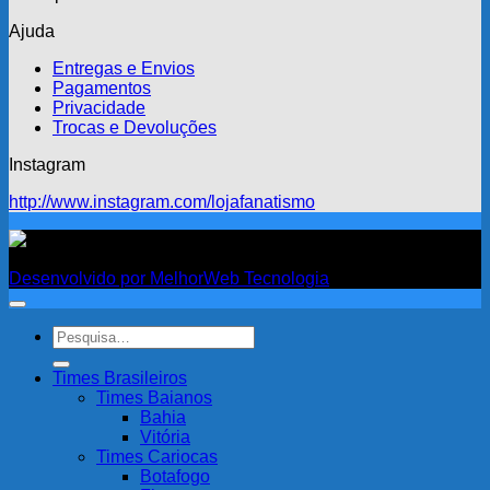
Ajuda
Entregas e Envios
Pagamentos
Privacidade
Trocas e Devoluções
Instagram
http://www.instagram.com/lojafanatismo
Fanatismo
Desenvolvido por MelhorWeb Tecnologia
Pesquisar
por:
Times Brasileiros
Times Baianos
Bahia
Vitória
Times Cariocas
Botafogo