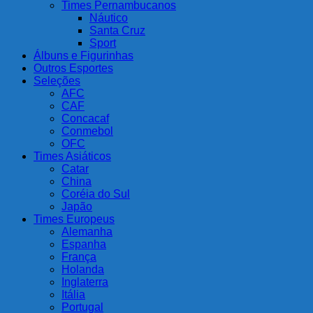
Times Pernambucanos
Náutico
Santa Cruz
Sport
Álbuns e Figurinhas
Outros Esportes
Seleções
AFC
CAF
Concacaf
Conmebol
OFC
Times Asiáticos
Catar
China
Coréia do Sul
Japão
Times Europeus
Alemanha
Espanha
França
Holanda
Inglaterra
Itália
Portugal