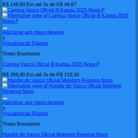
R$
149,90
Em até 3x de
R$
49,97
Adicionar aos meus desejos
+
Visualização Rápida
Times Brasileiros
Camisa Vasco Oficial III Kappa 2025 Nova P
R$
399,90
Em até 3x de
R$
133,30
Adicionar aos meus desejos
+
Este
Visualização Rápida
produto
Times Brasileiros
tem
várias
Hoodie do Vasco Oficial Moletom Reserva Novo
variantes.