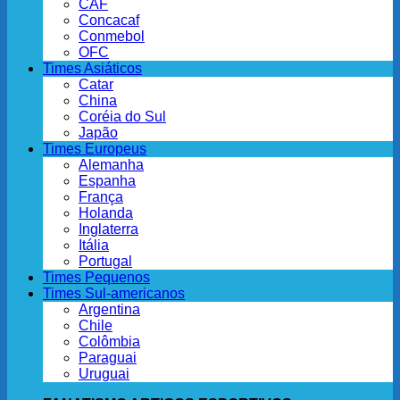
CAF
Concacaf
Conmebol
OFC
Times Asiáticos
Catar
China
Coréia do Sul
Japão
Times Europeus
Alemanha
Espanha
França
Holanda
Inglaterra
Itália
Portugal
Times Pequenos
Times Sul-americanos
Argentina
Chile
Colômbia
Paraguai
Uruguai