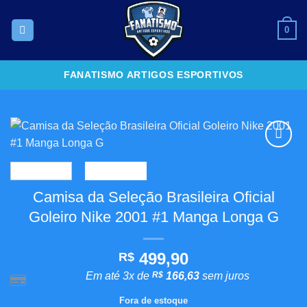
Skip
to
0
content
FANATISMO ARTIGOS ESPORTIVOS
Adicionar
aos
meus
Camisa da Seleção Brasileira Oficial
desejos
Goleiro Nike 2001 #1 Manga Longa G
499,90
R$
Em até 3x de
R$
166,63
sem juros
Fora de estoque