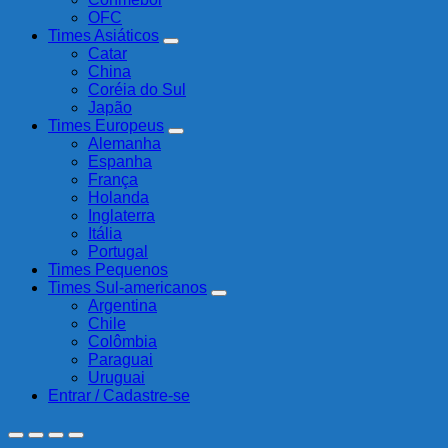
OFC
Times Asiáticos
Catar
China
Coréia do Sul
Japão
Times Europeus
Alemanha
Espanha
França
Holanda
Inglaterra
Itália
Portugal
Times Pequenos
Times Sul-americanos
Argentina
Chile
Colômbia
Paraguai
Uruguai
Entrar / Cadastre-se