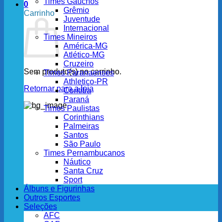
Times Gaúchos
0
Grêmio
Carrinho
Juventude
Internacional
Times Mineiros
América-MG
Atlético-MG
Cruzeiro
Sem produto(s) no carrinho.
Times Paranaenses
Athletico-PR
Retornar para a loja
Coritiba
Paraná
Times Paulistas
Corinthians
Palmeiras
Santos
São Paulo
Times Pernambucanos
Náutico
Santa Cruz
Sport
Álbuns e Figurinhas
Outros Esportes
Seleções
AFC