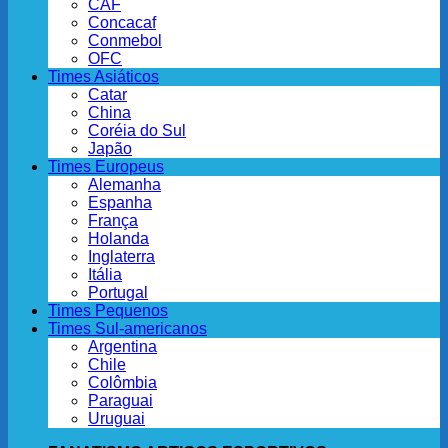
CAF
Concacaf
Conmebol
OFC
Times Asiáticos
Catar
China
Coréia do Sul
Japão
Times Europeus
Alemanha
Espanha
França
Holanda
Inglaterra
Itália
Portugal
Times Pequenos
Times Sul-americanos
Argentina
Chile
Colômbia
Paraguai
Uruguai