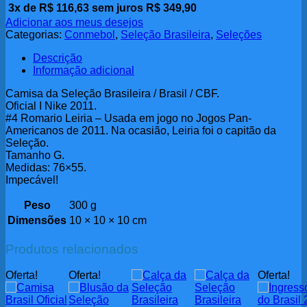
3x de
R$
116,63
sem juros
R$
349,90
Adicionar aos meus desejos
Categorias:
Conmebol
,
Seleção Brasileira
,
Seleções
Descrição
Informação adicional
Camisa da Seleção Brasileira / Brasil / CBF.
Oficial I Nike 2011.
#4 Romario Leiria – Usada em jogo no Jogos Pan-
Americanos de 2011. Na ocasião, Leiria foi o capitão da
Seleção.
Tamanho G.
Medidas: 76×55.
Impecável!
Peso
300 g
Dimensões
10 × 10 × 10 cm
Produtos relacionados
Oferta!
Oferta!
Oferta!