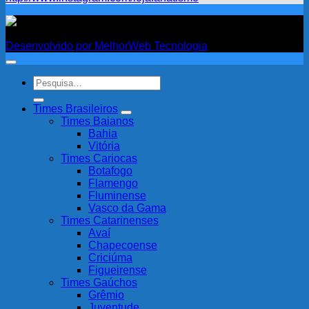
Fanatismo
Desenvolvido por MelhorWeb Tecnologia
Pesquisar
por:
Times Brasileiros
Times Baianos
Bahia
Vitória
Times Cariocas
Botafogo
Flamengo
Fluminense
Vasco da Gama
Times Catarinenses
Avaí
Chapecoense
Criciúma
Figueirense
Times Gaúchos
Grêmio
Juventude