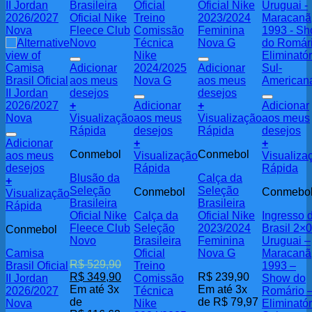
Adicionar
Adicionar
aos meus
aos meus
desejos
desejos
+
Adicionar
+
Adicionar
Este
Visualização
aos meus
Visualização
aos meus
produto
Rápida
desejos
Rápida
desejos
tem
Adicionar
+
+
Conmebol
Conmebol
várias
aos meus
Visualização
Visualiza
variantes.
desejos
Rápida
Rápida
Blusão da
Calça da
As
+
Seleção
Seleção
Conmebol
Conmebo
Este
opções
Visualização
Brasileira
Brasileira
produto
podem
Rápida
Oficial Nike
Calça da
Oficial Nike
Ingresso 
tem
ser
Fleece Club
Seleção
2023/2024
Brasil 2×
Conmebol
várias
escolhidas
Novo
Brasileira
Feminina
Uruguai –
variantes.
na
Camisa
Oficial
Nova G
Maracanã
As
página
R$
529,90
Brasil Oficial
Treino
1993 –
opções
do
O
O
R$
349,90
R$
239,90
II Jordan
Comissão
Show do
podem
produto
preço
preço
Em até 3x
Em até 3x
2026/2027
Técnica
Romário 
ser
original
atual
de
de
R$
79,97
Nova
Nike
Eliminatór
escolhidas