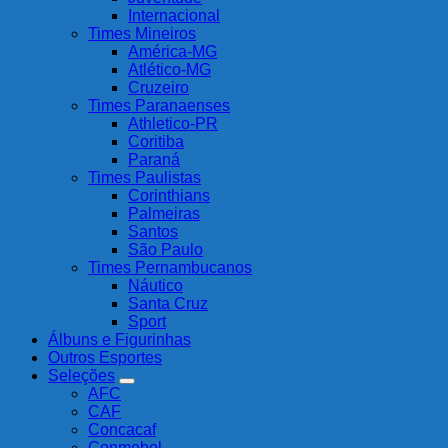
Internacional
Times Mineiros
América-MG
Atlético-MG
Cruzeiro
Times Paranaenses
Athletico-PR
Coritiba
Paraná
Times Paulistas
Corinthians
Palmeiras
Santos
São Paulo
Times Pernambucanos
Náutico
Santa Cruz
Sport
Álbuns e Figurinhas
Outros Esportes
Seleções
AFC
CAF
Concacaf
Conmebol