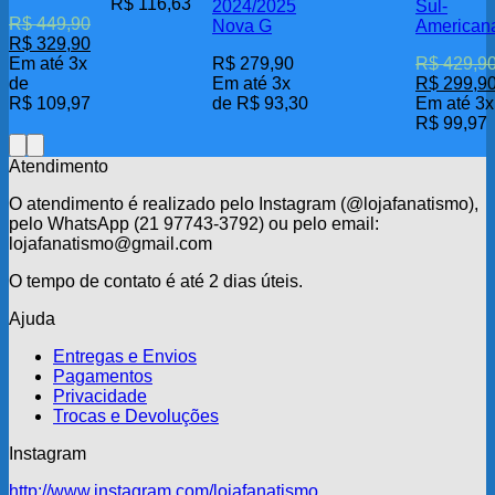
era:
é:
R$
116,63
2024/2025
Sul-
na
R$ 529,90.
R$ 349,90.
R$
449,90
Nova G
American
página
O
O
R$
329,90
do
preço
preço
Em até 3x
R$
279,90
R$
429,9
produto
original
atual
O
de
Em até 3x
R$
299,9
era:
é:
preço
R$
109,97
de
R$
93,30
Em até 3x
R$ 449,90.
R$ 329,90.
original
R$
99,97
era:
R$ 429,90
Atendimento
O atendimento é realizado pelo Instagram (@lojafanatismo),
pelo WhatsApp (21 97743-3792) ou pelo email:
lojafanatismo@gmail.com
O tempo de contato é até 2 dias úteis.
Ajuda
Entregas e Envios
Pagamentos
Privacidade
Trocas e Devoluções
Instagram
http://www.instagram.com/lojafanatismo