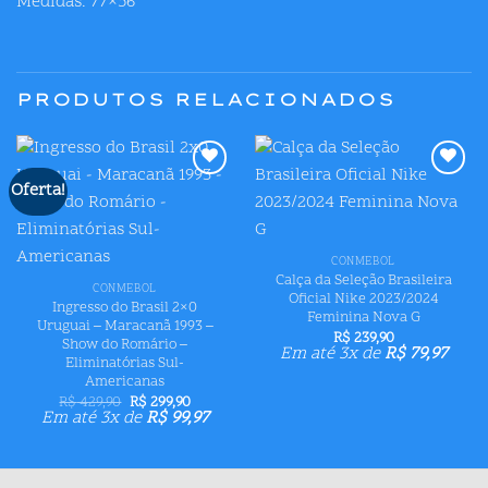
Medidas: 77×56
PRODUTOS RELACIONADOS
Oferta!
Adicionar
Adicionar
aos meus
aos meus
desejos
desejos
CONMEBOL
Calça da Seleção Brasileira
CONMEBOL
Oficial Nike 2023/2024
Ingresso do Brasil 2×0
Feminina Nova G
Uruguai – Maracanã 1993 –
R$
239,90
Show do Romário –
Em até 3x de
R$
79,97
Eliminatórias Sul-
Americanas
O
O
R$
429,90
R$
299,90
preço
preço
Em até 3x de
R$
99,97
original
atual
era:
é:
R$ 429,90.
R$ 299,90.