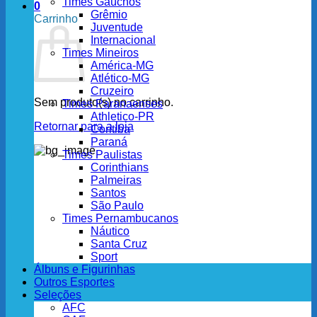
Times Gaúchos
0
Grêmio
Carrinho
Juventude
Internacional
Times Mineiros
América-MG
Atlético-MG
Cruzeiro
Sem produto(s) no carrinho.
Times Paranaenses
Athletico-PR
Retornar para a loja
Coritiba
Paraná
Times Paulistas
Corinthians
Palmeiras
Santos
São Paulo
Times Pernambucanos
Náutico
Santa Cruz
Sport
Álbuns e Figurinhas
Outros Esportes
Seleções
AFC