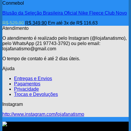
Conmebol
tem
várias
Blusão da Seleção Brasileira Oficial Nike Fleece Club Novo
variantes.
As
O
O
R$
529,90
R$
349,90
Em até 3x de
R$
116,63
opções
preço
preço
Atendimento
podem
original
atual
ser
O atendimento é realizado pelo Instagram (@lojafanatismo),
era:
é:
escolhidas
pelo WhatsApp (21 97743-3792) ou pelo email:
R$ 529,90.
R$ 349,90.
na
lojafanatismo@gmail.com
página
do
O tempo de contato é até 2 dias úteis.
produto
Ajuda
Entregas e Envios
Pagamentos
Privacidade
Trocas e Devoluções
Instagram
http://www.instagram.com/lojafanatismo
Fanatismo