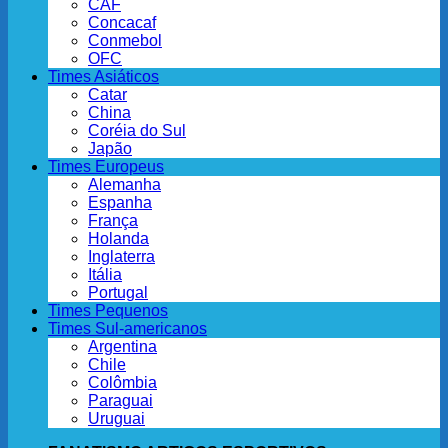
CAF
Concacaf
Conmebol
OFC
Times Asiáticos
Catar
China
Coréia do Sul
Japão
Times Europeus
Alemanha
Espanha
França
Holanda
Inglaterra
Itália
Portugal
Times Pequenos
Times Sul-americanos
Argentina
Chile
Colômbia
Paraguai
Uruguai