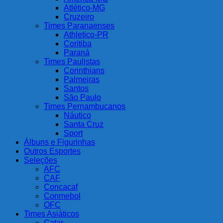
Atlético-MG
Cruzeiro
Times Paranaenses
Athletico-PR
Coritiba
Paraná
Times Paulistas
Corinthians
Palmeiras
Santos
São Paulo
Times Pernambucanos
Náutico
Santa Cruz
Sport
Álbuns e Figurinhas
Outros Esportes
Seleções
AFC
CAF
Concacaf
Conmebol
OFC
Times Asiáticos
Catar