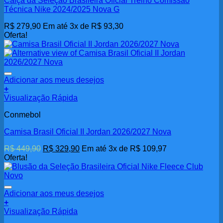
Calça da Seleção Brasileira Oficial Treino Comissão
Técnica Nike 2024/2025 Nova G
R$
279,90
Em até 3x de
R$
93,30
Oferta!
Adicionar aos meus desejos
+
Este
Visualização Rápida
produto
Conmebol
tem
várias
Camisa Brasil Oficial II Jordan 2026/2027 Nova
variantes.
As
O
O
R$
449,90
R$
329,90
Em até 3x de
R$
109,97
opções
preço
preço
Oferta!
podem
original
atual
ser
era:
é:
escolhidas
R$ 449,90.
R$ 329,90.
na
Adicionar aos meus desejos
página
+
do
Este
Visualização Rápida
produto
produto