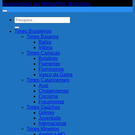
Desenvolvido por MelhorWeb Tecnologia
Pesquisar
por:
Times Brasileiros
Times Baianos
Bahia
Vitória
Times Cariocas
Botafogo
Flamengo
Fluminense
Vasco da Gama
Times Catarinenses
Avaí
Chapecoense
Criciúma
Figueirense
Times Gaúchos
Grêmio
Juventude
Internacional
Times Mineiros
América-MG