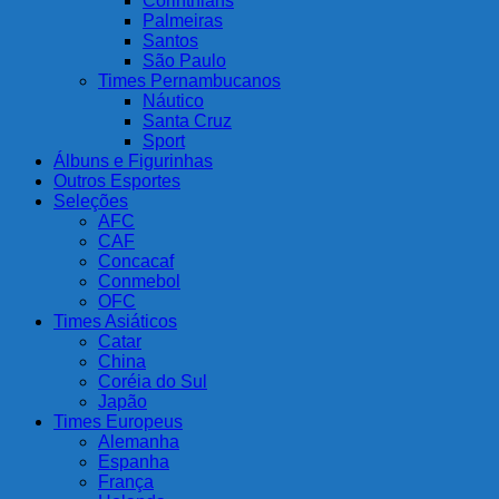
Corinthians
Palmeiras
Santos
São Paulo
Times Pernambucanos
Náutico
Santa Cruz
Sport
Álbuns e Figurinhas
Outros Esportes
Seleções
AFC
CAF
Concacaf
Conmebol
OFC
Times Asiáticos
Catar
China
Coréia do Sul
Japão
Times Europeus
Alemanha
Espanha
França