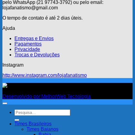
pelo WhatsApp (21 97743-3792) ou pelo email:
lojafanatismo@gmail.com
O tempo de contato é até 2 dias úteis.
Ajuda
Entregas e Envios
Pagamentos
Privacidade
Trocas e Devoluções
Instagram
http://www.instagram.com/lojafanatismo
Fanatismo
Desenvolvido por MelhorWeb Tecnologia
Pesquisar
por:
Times Brasileiros
Times Baianos
Bahia