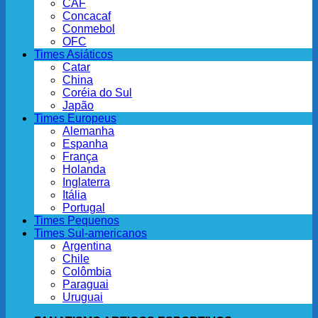
CAF
Concacaf
Conmebol
OFC
Times Asiáticos
Catar
China
Coréia do Sul
Japão
Times Europeus
Alemanha
Espanha
França
Holanda
Inglaterra
Itália
Portugal
Times Pequenos
Times Sul-americanos
Argentina
Chile
Colômbia
Paraguai
Uruguai