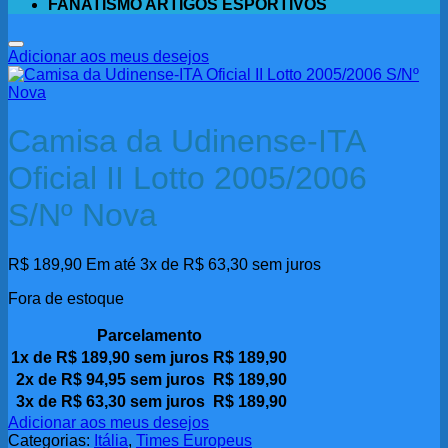
FANATISMO ARTIGOS ESPORTIVOS
Adicionar aos meus desejos
Camisa da Udinense-ITA
Oficial II Lotto 2005/2006
S/Nº Nova
R$
189,90
Em até 3x de
R$
63,30
sem juros
Fora de estoque
Parcelamento
1x de
R$
189,90
sem juros
R$
189,90
2x de
R$
94,95
sem juros
R$
189,90
3x de
R$
63,30
sem juros
R$
189,90
Adicionar aos meus desejos
Categorias:
Itália
,
Times Europeus