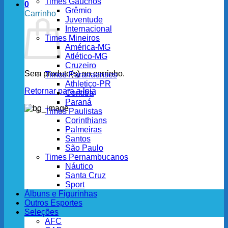
Times Gaúchos
0
Grêmio
Carrinho
Juventude
Internacional
Times Mineiros
América-MG
Atlético-MG
Cruzeiro
Sem produto(s) no carrinho.
Times Paranaenses
Athletico-PR
Retornar para a loja
Coritiba
Paraná
Times Paulistas
Corinthians
Palmeiras
Santos
São Paulo
Times Pernambucanos
Náutico
Santa Cruz
Sport
Álbuns e Figurinhas
Outros Esportes
Seleções
AFC