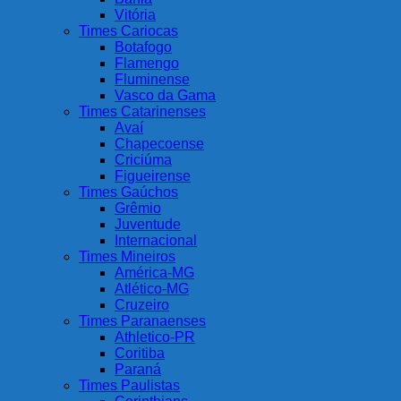
Vitória
Times Cariocas
Botafogo
Flamengo
Fluminense
Vasco da Gama
Times Catarinenses
Avaí
Chapecoense
Criciúma
Figueirense
Times Gaúchos
Grêmio
Juventude
Internacional
Times Mineiros
América-MG
Atlético-MG
Cruzeiro
Times Paranaenses
Athletico-PR
Coritiba
Paraná
Times Paulistas