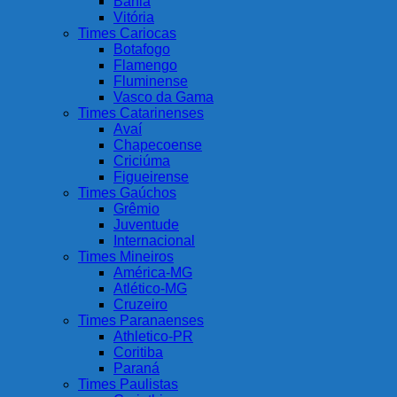
Bahia
Vitória
Times Cariocas
Botafogo
Flamengo
Fluminense
Vasco da Gama
Times Catarinenses
Avaí
Chapecoense
Criciúma
Figueirense
Times Gaúchos
Grêmio
Juventude
Internacional
Times Mineiros
América-MG
Atlético-MG
Cruzeiro
Times Paranaenses
Athletico-PR
Coritiba
Paraná
Times Paulistas