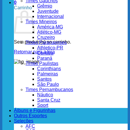
Times Gaúchos
0
Grêmio
Carrinho
Juventude
Internacional
Times Mineiros
América-MG
Atlético-MG
Cruzeiro
Sem produto(s) no carrinho.
Times Paranaenses
Athletico-PR
Retornar para a loja
Coritiba
Paraná
Times Paulistas
Corinthians
Palmeiras
Santos
São Paulo
Times Pernambucanos
Náutico
Santa Cruz
Sport
Álbuns e Figurinhas
Outros Esportes
Seleções
AFC