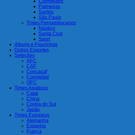
Corinthians
Palmeiras
Santos
São Paulo
Times Pernambucanos
Náutico
Santa Cruz
Sport
Álbuns e Figurinhas
Outros Esportes
Seleções
AFC
CAF
Concacaf
Conmebol
OFC
Times Asiáticos
Catar
China
Coréia do Sul
Japão
Times Europeus
Alemanha
Espanha
França