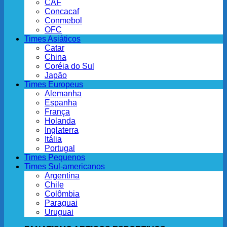
CAF
Concacaf
Conmebol
OFC
Times Asiáticos
Catar
China
Coréia do Sul
Japão
Times Europeus
Alemanha
Espanha
França
Holanda
Inglaterra
Itália
Portugal
Times Pequenos
Times Sul-americanos
Argentina
Chile
Colômbia
Paraguai
Uruguai