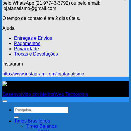
pelo WhatsApp (21 97743-3792) ou pelo email:
lojafanatismo@gmail.com
O tempo de contato é até 2 dias úteis.
Ajuda
Entregas e Envios
Pagamentos
Privacidade
Trocas e Devoluções
Instagram
http://www.instagram.com/lojafanatismo
Fanatismo
Desenvolvido por MelhorWeb Tecnologia
Pesquisar
por:
Times Brasileiros
Times Baianos