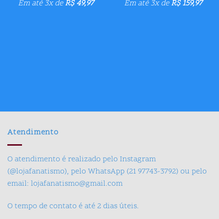
Em até 3x de
R$
49,97
Em até 3x de
R$
159,97
Atendimento
O atendimento é realizado pelo Instagram
(@lojafanatismo), pelo WhatsApp (21 97743-3792) ou pelo
email: lojafanatismo@gmail.com
O tempo de contato é até 2 dias úteis.