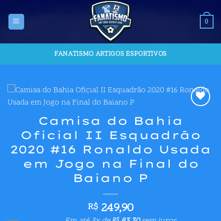
Skip
to
0
content
FANATISMO ARTIGOS ESPORTIVOS
Adicionar
Camisa do Bahia
aos meus
Oficial II Esquadrão
desejos
2020 #16 Ronaldo Usada
em Jogo na Final do
Baiano P
249,90
R$
R$