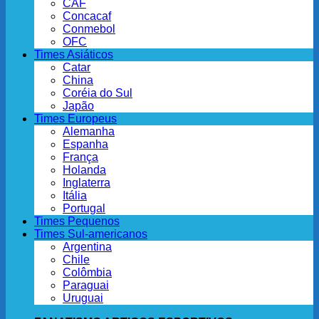
CAF
Concacaf
Conmebol
OFC
Times Asiáticos
Catar
China
Coréia do Sul
Japão
Times Europeus
Alemanha
Espanha
França
Holanda
Inglaterra
Itália
Portugal
Times Pequenos
Times Sul-americanos
Argentina
Chile
Colômbia
Paraguai
Uruguai