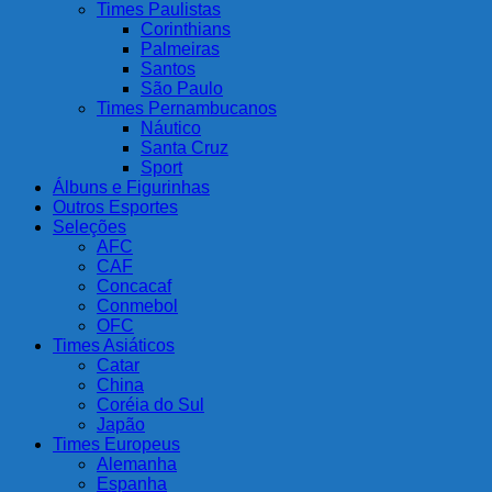
Times Paulistas
Corinthians
Palmeiras
Santos
São Paulo
Times Pernambucanos
Náutico
Santa Cruz
Sport
Álbuns e Figurinhas
Outros Esportes
Seleções
AFC
CAF
Concacaf
Conmebol
OFC
Times Asiáticos
Catar
China
Coréia do Sul
Japão
Times Europeus
Alemanha
Espanha