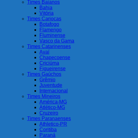
Times Baianos
Bahia
Vitória
Times Cariocas
Botafogo
Flamengo
Fluminense
Vasco da Gama
Times Catarinenses
Avaí
Chapecoense
Criciúma
Figueirense
Times Gaúchos
Grêmio
Juventude
Internacional
Times Mineiros
América-MG
Atlético-MG
Cruzeiro
Times Paranaenses
Athletico-PR
Coritiba
Paraná