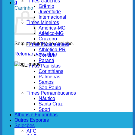
Times Gaúchos
0
Grêmio
Carrinho
Juventude
Internacional
Times Mineiros
América-MG
Atlético-MG
Cruzeiro
Sem produto(s) no carrinho.
Times Paranaenses
Athletico-PR
Retornar para a loja
Coritiba
Paraná
Times Paulistas
Corinthians
Palmeiras
Santos
São Paulo
Times Pernambucanos
Náutico
Santa Cruz
Sport
Álbuns e Figurinhas
Outros Esportes
Seleções
AFC