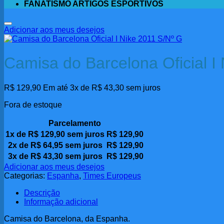
FANATISMO ARTIGOS ESPORTIVOS
Adicionar aos meus desejos
Camisa do Barcelona Oficial I
R$
129,90
Em até 3x de
R$
43,30
sem juros
Fora de estoque
Parcelamento
1x de
R$
129,90
sem juros
R$
129,90
2x de
R$
64,95
sem juros
R$
129,90
3x de
R$
43,30
sem juros
R$
129,90
Adicionar aos meus desejos
Categorias:
Espanha
,
Times Europeus
Descrição
Informação adicional
Camisa do Barcelona, da Espanha.