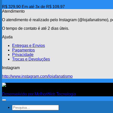
R$
329,90
Em até 3x de
R$
109,97
Atendimento
O atendimento é realizado pelo Instagram (@lojafanatismo),
O tempo de contato é até 2 dias úteis.
Ajuda
Entregas e Envios
Pagamentos
Privacidade
Trocas e Devoluções
Instagram
http://www.instagram.com/lojafanatismo
Fanatismo
Desenvolvido por MelhorWeb Tecnologia
Pesquisar
por: