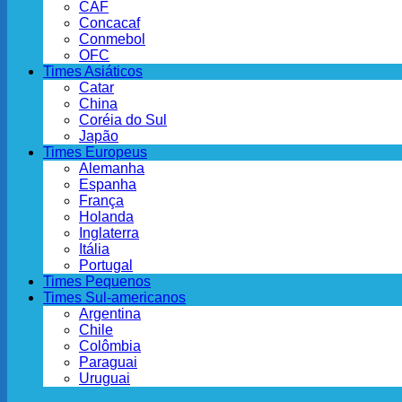
CAF
Concacaf
Conmebol
OFC
Times Asiáticos
Catar
China
Coréia do Sul
Japão
Times Europeus
Alemanha
Espanha
França
Holanda
Inglaterra
Itália
Portugal
Times Pequenos
Times Sul-americanos
Argentina
Chile
Colômbia
Paraguai
Uruguai