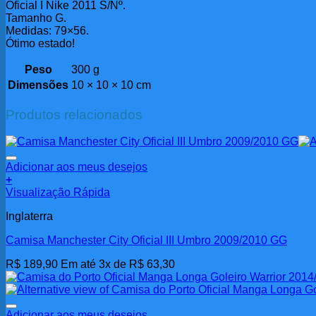
Oficial I Nike 2011 S/Nº.
Tamanho G.
Medidas: 79×56.
Ótimo estado!
Peso
300 g
Dimensões
10 × 10 × 10 cm
Produtos relacionados
Adicionar aos meus desejos
+
Visualização Rápida
Inglaterra
Camisa Manchester City Oficial III Umbro 2009/2010 GG
R$
189,90
Em até 3x de
R$
63,30
Adicionar aos meus desejos