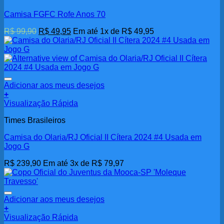
várias
Camisa FGFC Rofe Anos 70
variantes.
As
O
O
R$
99,90
R$
49,95
Em até 1x de
R$
49,95
opções
preço
preço
podem
original
atual
ser
era:
é:
escolhidas
R$ 99,90.
R$ 49,95.
na
página
Adicionar aos meus desejos
do
+
produto
Visualização Rápida
Times Brasileiros
Camisa do Olaria/RJ Oficial II Cítera 2024 #4 Usada em
Jogo G
R$
239,90
Em até 3x de
R$
79,97
Adicionar aos meus desejos
+
Visualização Rápida