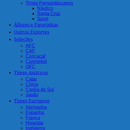
Times Pernambucanos
Náutico
Santa Cruz
Sport
Álbuns e Figurinhas
Outros Esportes
Seleções
AFC
CAF
Concacaf
Conmebol
OFC
Times Asiáticos
Catar
China
Coréia do Sul
Japão
Times Europeus
Alemanha
Espanha
França
Holanda
Inglaterra