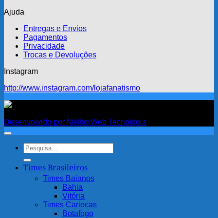
Ajuda
Entregas e Envios
Pagamentos
Privacidade
Trocas e Devoluções
Instagram
http://www.instagram.com/lojafanatismo
Fanatismo
Desenvolvido por MelhorWeb Tecnologia
Pesquisar
por:
Times Brasileiros
Times Baianos
Bahia
Vitória
Times Cariocas
Botafogo