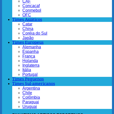
CAF
Concacaf
Conmebol
OFC
Times Asiáticos
Catar
China
Coréia do Sul
Japão
Times Europeus
Alemanha
Espanha
França
Holanda
Inglaterra
Itália
Portugal
Times Pequenos
Times Sul-americanos
Argentina
Chile
Colômbia
Paraguai
Uruguai