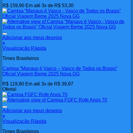
R$
159,90
Em até 3x de
R$
53,30
Adicionar aos meus desejos
+
Visualização Rápida
Times Brasileiros
Camisa “Manaus é Vasco – Vasco de Todos os Brasis”
Oficial Viagem Beme 2025 Nova GG
R$
119,90
Em até 3x de
R$
39,97
Oferta!
Adicionar aos meus desejos
+
Este
Visualização Rápida
produto
Times Brasileiros
tem