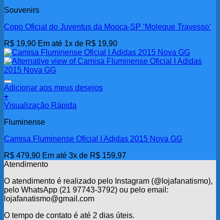
Souvenirs
Copo Oficial do Juventus da Mooca-SP ‘Moleque Travesso’
R$
19,90
Em até 1x de
R$
19,90
Adicionar aos meus desejos
+
Visualização Rápida
Fluminense
Camisa Fluminense Oficial I Adidas 2015 Nova GG
R$
479,90
Em até 3x de
R$
159,97
Atendimento
O atendimento é realizado pelo Instagram (@lojafanatismo),
pelo WhatsApp (21 97743-3792) ou pelo email:
lojafanatismo@gmail.com
O tempo de contato é até 2 dias úteis.