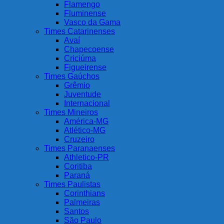
Flamengo
Fluminense
Vasco da Gama
Times Catarinenses
Avaí
Chapecoense
Criciúma
Figueirense
Times Gaúchos
Grêmio
Juventude
Internacional
Times Mineiros
América-MG
Atlético-MG
Cruzeiro
Times Paranaenses
Athletico-PR
Coritiba
Paraná
Times Paulistas
Corinthians
Palmeiras
Santos
São Paulo