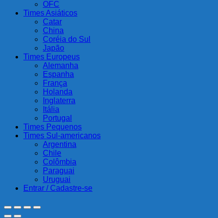
OFC
Times Asiáticos
Catar
China
Coréia do Sul
Japão
Times Europeus
Alemanha
Espanha
França
Holanda
Inglaterra
Itália
Portugal
Times Pequenos
Times Sul-americanos
Argentina
Chile
Colômbia
Paraguai
Uruguai
Entrar / Cadastre-se