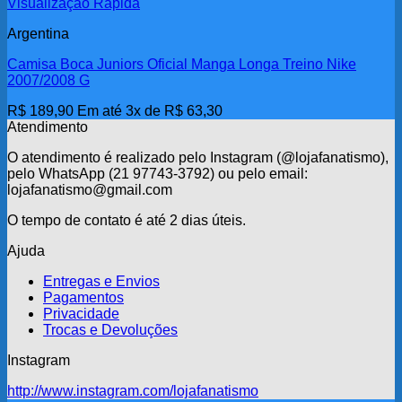
Visualização Rápida
Argentina
Camisa Boca Juniors Oficial Manga Longa Treino Nike
2007/2008 G
R$
189,90
Em até 3x de
R$
63,30
Atendimento
O atendimento é realizado pelo Instagram (@lojafanatismo),
pelo WhatsApp (21 97743-3792) ou pelo email:
lojafanatismo@gmail.com
O tempo de contato é até 2 dias úteis.
Ajuda
Entregas e Envios
Pagamentos
Privacidade
Trocas e Devoluções
Instagram
http://www.instagram.com/lojafanatismo