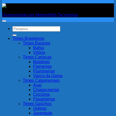
Fanatismo
Desenvolvido por MelhorWeb Tecnologia
Pesquisar
por:
Times Brasileiros
Times Baianos
Bahia
Vitória
Times Cariocas
Botafogo
Flamengo
Fluminense
Vasco da Gama
Times Catarinenses
Avaí
Chapecoense
Criciúma
Figueirense
Times Gaúchos
Grêmio
Juventude