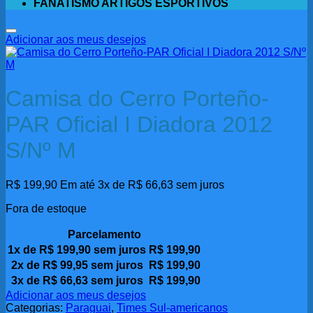
FANATISMO ARTIGOS ESPORTIVOS
Adicionar aos meus desejos
Camisa do Cerro Porteño-
PAR Oficial I Diadora 2012
S/Nº M
R$
199,90
Em até 3x de
R$
66,63
sem juros
Fora de estoque
Parcelamento
1x de
R$
199,90
sem juros
R$
199,90
2x de
R$
99,95
sem juros
R$
199,90
3x de
R$
66,63
sem juros
R$
199,90
Adicionar aos meus desejos
Categorias:
Paraguai
,
Times Sul-americanos