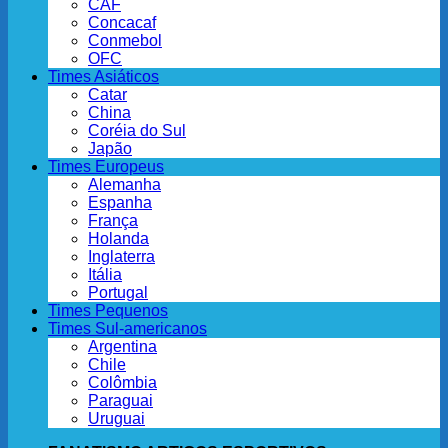
CAF
Concacaf
Conmebol
OFC
Times Asiáticos
Catar
China
Coréia do Sul
Japão
Times Europeus
Alemanha
Espanha
França
Holanda
Inglaterra
Itália
Portugal
Times Pequenos
Times Sul-americanos
Argentina
Chile
Colômbia
Paraguai
Uruguai