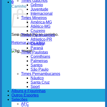
Times Gaúchos
0
Grêmio
Carrinho
Juventude
Internacional
Times Mineiros
América-MG
Atlético-MG
Cruzeiro
Sem produto(s) no carrinho.
Times Paranaenses
Athletico-PR
Retornar para a loja
Coritiba
Paraná
Times Paulistas
Corinthians
Palmeiras
Santos
São Paulo
Times Pernambucanos
Náutico
Santa Cruz
Sport
Álbuns e Figurinhas
Outros Esportes
Seleções
AFC