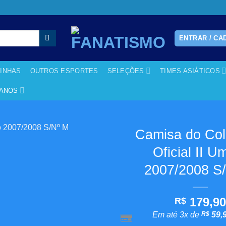
ENTRAR / CA
RINHAS
OUTROS ESPORTES
SELEÇÕES
TIMES ASIÁTICOS
CANOS
Camisa do Col
Oficial II U
Adicionar
aos
2007/2008 S
meus
desejos
179,9
R$
Em até 3x de
R$
59,