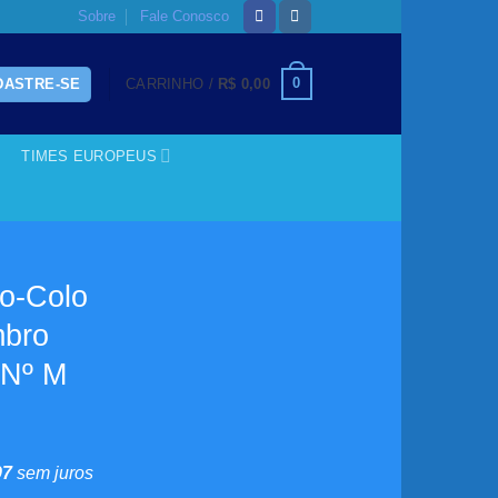
Sobre
Fale Conosco
0
DASTRE-SE
CARRINHO /
R$
0,00
TIMES EUROPEUS
o-Colo
mbro
/Nº M
0
97
sem juros