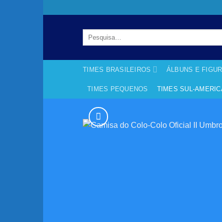
Skip
to
content
Pesquisar
por:
TIMES BRASILEIROS
ÁLBUNS E FIGU
TIMES PEQUENOS
TIMES SUL-AMERI