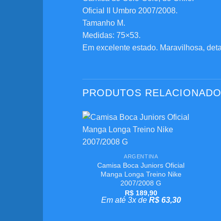
Oficial II Umbro 2007/2008.
Tamanho M.
Medidas: 75×53.
Em excelente estado. Maravilhosa, det
PRODUTOS RELACIONAD
Adicionar
+
aos
meus
ARGENTINA
desejos
Camisa Boca Juniors Oficial
Manga Longa Treino Nike
2007/2008 G
R$
189,90
Em até 3x de
R$
63,30