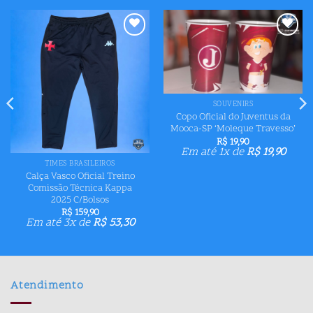
Adicionar
Adicionar
aos meus
aos meus
desejos
desejos
SOUVENIRS
Copo Oficial do Juventus da
Mooca-SP ‘Moleque Travesso’
R$
19,90
Em até 1x de
R$
19,90
TIMES BRASILEIROS
Calça Vasco Oficial Treino
Comissão Técnica Kappa
2025 C/Bolsos
R$
159,90
Em até 3x de
R$
53,30
Atendimento