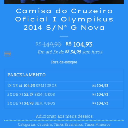
Camisa do Cruzeiro
Oficial I Olympikus
2014 S/Nº G Nova
O
O
149,90
104,93
R$
R$
preço
preço
Em até 3x de
34,98
sem juros
R$
original
atual
Fora de estoque
era:
é:
R$ 149,90.
R$ 104,93.
PARCELAMENTO
1X DE
104,93
SEM JUROS
104,93
R$
R$
2X DE
52,47
SEM JUROS
104,93
R$
R$
3X DE
34,98
SEM JUROS
104,93
R$
R$
Adicionar aos meus desejos
Categorias:
Cruzeiro
,
Times Brasileiros
,
Times Mineiros