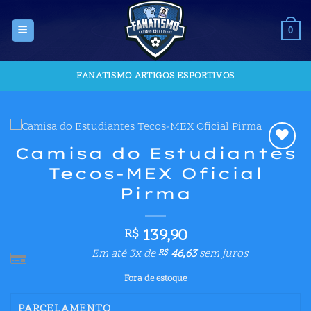
Skip
to
0
content
FANATISMO ARTIGOS ESPORTIVOS
Camisa do Estudiantes
Adicionar
Tecos-MEX Oficial
aos meus
desejos
Pirma
139,90
R$
Em até 3x de
46,63
sem juros
R$
Fora de estoque
PARCELAMENTO