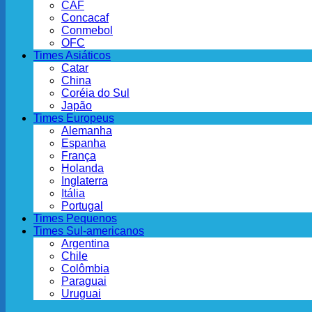
CAF
Concacaf
Conmebol
OFC
Times Asiáticos
Catar
China
Coréia do Sul
Japão
Times Europeus
Alemanha
Espanha
França
Holanda
Inglaterra
Itália
Portugal
Times Pequenos
Times Sul-americanos
Argentina
Chile
Colômbia
Paraguai
Uruguai