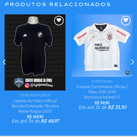
PRODUTOS RELACIONADOS
Adicionar
Adicionar
aos meus
aos meus
desejos
desejos
CORINTHIANS
Camisa Corinthians Oficial I
Nike 2010 S/Nº
TIMES BRASILEIROS
Feminina/Infantil G
Camisa do Vasco Oficial
R$
99,90
Escudo Comissão Técnica
Em até 3x de
R$
33,30
Beme/Kappa 2025
R$
149,90
Em até 3x de
R$
49,97