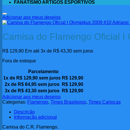
FANATISMO ARTIGOS ESPORTIVOS
Adicionar aos meus desejos
Camisa do Flamengo Oficial I
R$
129,90
Em até 3x de
R$
43,30
sem juros
Fora de estoque
Parcelamento
1x de
R$
129,90
sem juros
R$
129,90
2x de
R$
64,95
sem juros
R$
129,90
3x de
R$
43,30
sem juros
R$
129,90
Adicionar aos meus desejos
Categorias:
Flamengo
,
Times Brasileiros
,
Times Cariocas
Descrição
Informação adicional
Camisa do C.R. Flamengo.