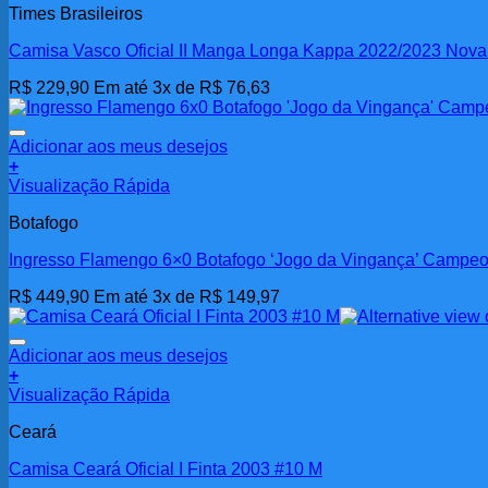
produto
Times Brasileiros
Camisa Vasco Oficial II Manga Longa Kappa 2022/2023 Nov
R$
229,90
Em até 3x de
R$
76,63
Adicionar aos meus desejos
+
Visualização Rápida
Botafogo
Ingresso Flamengo 6×0 Botafogo ‘Jogo da Vingança’ Campeo
R$
449,90
Em até 3x de
R$
149,97
Adicionar aos meus desejos
+
Visualização Rápida
Ceará
Camisa Ceará Oficial I Finta 2003 #10 M