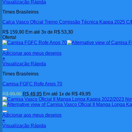
Visualização Rápida
Times Brasileiros
Calça Vasco Oficial Treino Comissão Técnica Kappa 2025 C/
R$
159,90
Em até 3x de
R$
53,30
Oferta!
Adicionar aos meus desejos
+
Este
Visualização Rápida
produto
Times Brasileiros
tem
várias
Camisa FGFC Rofe Anos 70
variantes.
As
O
O
R$
99,90
R$
49,95
Em até 1x de
R$
49,95
opções
preço
preço
podem
original
atual
ser
era:
é:
escolhidas
R$ 99,90.
R$ 49,95.
Adicionar aos meus desejos
na
+
página
Visualização Rápida
do