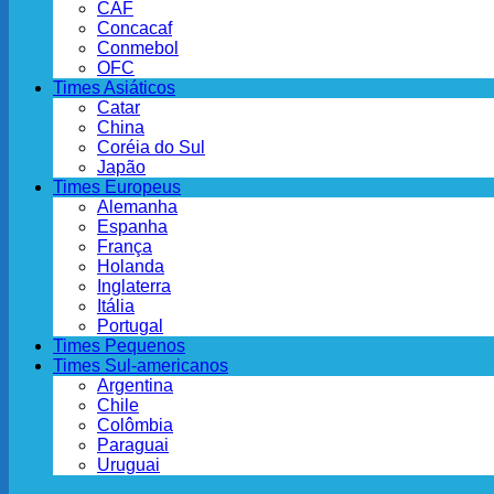
CAF
Concacaf
Conmebol
OFC
Times Asiáticos
Catar
China
Coréia do Sul
Japão
Times Europeus
Alemanha
Espanha
França
Holanda
Inglaterra
Itália
Portugal
Times Pequenos
Times Sul-americanos
Argentina
Chile
Colômbia
Paraguai
Uruguai