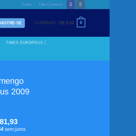
Sobre
Fale Conosco
0
DASTRE-SE
CARRINHO /
R$
0,00
TIMES EUROPEUS
amengo
kus 2009
O
81,93
ço
preço
64
sem juros
inal
atual