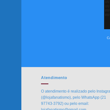
C
Atendimento
O atendimento é realizado pelo Instag
(@lojafanatismo), pelo WhatsApp (21
97743-3792) ou pelo email:
lojafanatismo@gmail.com