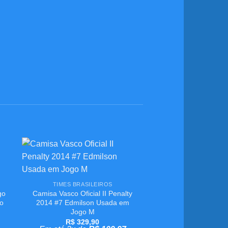
ar
Adicionar
+
aos
meus
TIMES BRASILEIROS
s
desejos
go
Camisa Vasco Oficial II Penalty
to
2014 #7 Edmilson Usada em
Jogo M
R$
329,90