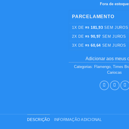
Fora de estoque
era:
R$ 
PARCELAMENTO
1X DE
181,93
SEM JUROS
R$
2X DE
90,97
SEM JUROS
R$
3X DE
60,64
SEM JUROS
R$
Adicionar aos meus 
Categorias:
Flamengo
,
Times Bra
Cariocas
DESCRIÇÃO
INFORMAÇÃO ADICIONAL