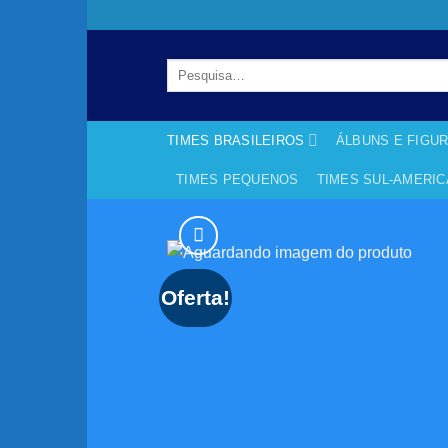
Skip
to
content
Pesquisar
por:
TIMES BRASILEIROS
ÁLBUNS E FIGU
TIMES PEQUENOS
TIMES SUL-AMERI
Oferta!