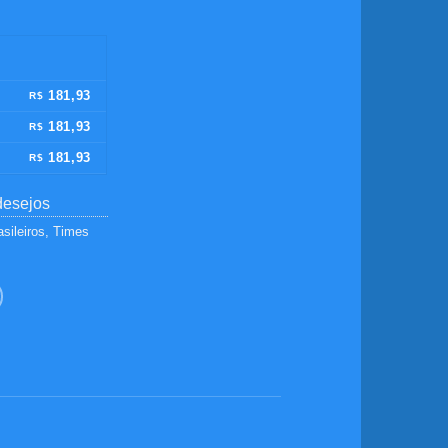
é:
259,90.
R$ 181,93.
181,93
R$
181,93
R$
181,93
R$
desejos
sileiros
,
Times