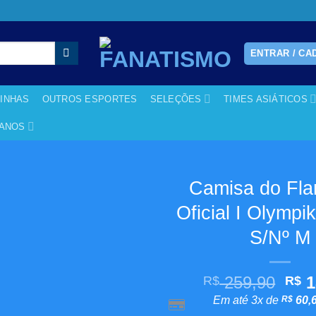
ENTRAR / CA
RINHAS
OUTROS ESPORTES
SELEÇÕES
TIMES ASIÁTICOS
CANOS
Camisa do Fl
Oficial I Olympi
Adicionar
aos
S/Nº M
meus
desejos
O
259,90
1
R$
R$
pre
Em até 3x de
R$
60,
orig