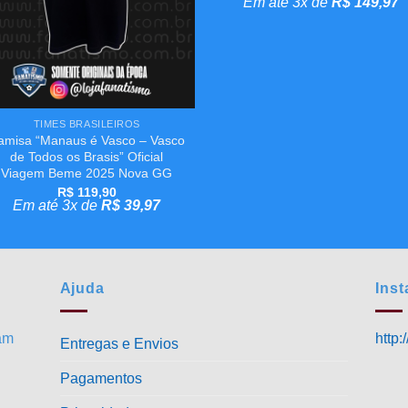
Em até 3x de
R$
149,97
+
TIMES BRASILEIROS
amisa “Manaus é Vasco – Vasco
de Todos os Brasis” Oficial
Viagem Beme 2025 Nova GG
R$
119,90
Em até 3x de
R$
39,97
Ajuda
Ins
ram
http
Entregas e Envios
Pagamentos