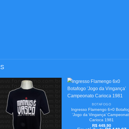
OS
Adicionar
Adicion
+
aos
aos
meus
meus
BOTAFOGO
desejos
desejo
Ingresso Flamengo 6×0 Botafo
‘Jogo da Vingança’ Campeona
Carioca 1981
R$
449,90