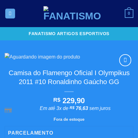
Skip
to
0
content
FANATISMO ARTIGOS ESPORTIVOS
Camisa do Flamengo Oficial I Olympikus
Adicionar
aos
2011 #10 Ronaldinho Gaúcho GG
meus
desejos
229,90
R$
Em até 3x de
R$
76,63
sem juros
Fora de estoque
PARCELAMENTO