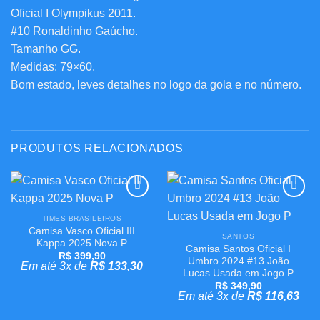
Oficial I Olympikus 2011.
#10 Ronaldinho Gaúcho.
Tamanho GG.
Medidas: 79×60.
Bom estado, leves detalhes no logo da gola e no número.
PRODUTOS RELACIONADOS
Adicionar
Adicionar
aos
aos
TIMES BRASILEIROS
meus
meus
Camisa Vasco Oficial III
SANTOS
desejos
desejos
Kappa 2025 Nova P
Camisa Santos Oficial I
R$
399,90
Umbro 2024 #13 João
Em até 3x de
R$
133,30
Lucas Usada em Jogo P
R$
349,90
Em até 3x de
R$
116,63