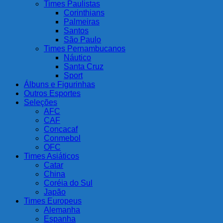
Times Paulistas
Corinthians
Palmeiras
Santos
São Paulo
Times Pernambucanos
Náutico
Santa Cruz
Sport
Álbuns e Figurinhas
Outros Esportes
Seleções
AFC
CAF
Concacaf
Conmebol
OFC
Times Asiáticos
Catar
China
Coréia do Sul
Japão
Times Europeus
Alemanha
Espanha