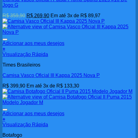
Jogo G
O
O
R$
359,90
R$
269,90
Em até 3x de
R$
89,97
preço
preço
original
atual
era:
é:
R$ 359,90.
R$ 269,90.
Adicionar aos meus desejos
+
Visualização Rápida
Times Brasileiros
Camisa Vasco Oficial III Kappa 2025 Nova P
R$
399,90
Em até 3x de
R$
133,30
Adicionar aos meus desejos
+
Visualização Rápida
Botafogo