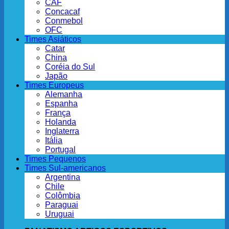
CAF
Concacaf
Conmebol
OFC
Times Asiáticos
Catar
China
Coréia do Sul
Japão
Times Europeus
Alemanha
Espanha
França
Holanda
Inglaterra
Itália
Portugal
Times Pequenos
Times Sul-americanos
Argentina
Chile
Colômbia
Paraguai
Uruguai