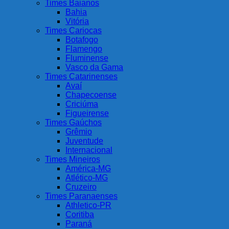
Times Baianos
Bahia
Vitória
Times Cariocas
Botafogo
Flamengo
Fluminense
Vasco da Gama
Times Catarinenses
Avaí
Chapecoense
Criciúma
Figueirense
Times Gaúchos
Grêmio
Juventude
Internacional
Times Mineiros
América-MG
Atlético-MG
Cruzeiro
Times Paranaenses
Athletico-PR
Coritiba
Paraná