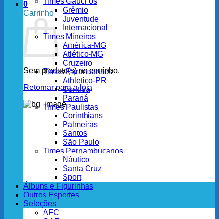
Times Gaúchos
0
Grêmio
Carrinho
Juventude
Internacional
Times Mineiros
América-MG
Atlético-MG
Cruzeiro
Sem produto(s) no carrinho.
Times Paranaenses
Athletico-PR
Retornar para a loja
Coritiba
Paraná
Times Paulistas
Corinthians
Palmeiras
Santos
São Paulo
Times Pernambucanos
Náutico
Santa Cruz
Sport
Álbuns e Figurinhas
Outros Esportes
Seleções
AFC