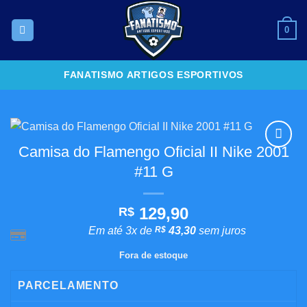
Skip
to
0
content
FANATISMO ARTIGOS ESPORTIVOS
Camisa do Flamengo Oficial II Nike 2001
Adicionar
#11 G
aos
meus
desejos
129,90
R$
Em até 3x de
R$
43,30
sem juros
Fora de estoque
PARCELAMENTO