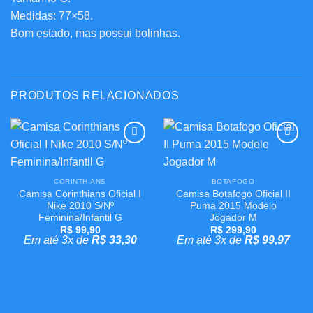
Medidas: 77×58.
Bom estado, mas possui bolinhas.
PRODUTOS RELACIONADOS
Adicionar
Adicionar
aos
aos
meus
meus
CORINTHIANS
BOTAFOGO
desejos
desejos
Camisa Corinthians Oficial I
Camisa Botafogo Oficial II
Nike 2010 S/Nº
Puma 2015 Modelo
Feminina/Infantil G
Jogador M
R$
99,90
R$
299,90
Em até 3x de
R$
33,30
Em até 3x de
R$
99,97