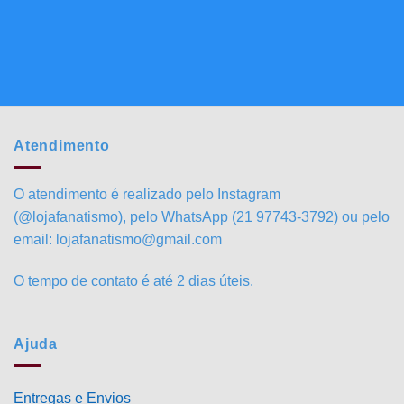
Atendimento
O atendimento é realizado pelo Instagram
(@lojafanatismo), pelo WhatsApp (21 97743-3792) ou pelo
email: lojafanatismo@gmail.com
O tempo de contato é até 2 dias úteis.
Ajuda
Entregas e Envios