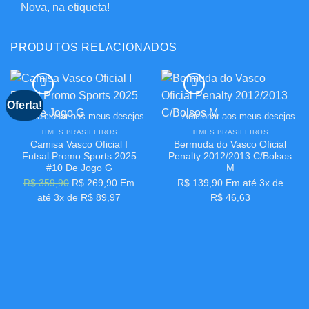
Nova, na etiqueta!
PRODUTOS RELACIONADOS
Oferta!
Adicionar aos meus desejos
Adicionar aos meus desejos
TIMES BRASILEIROS
TIMES BRASILEIROS
Camisa Vasco Oficial I
Bermuda do Vasco Oficial
Futsal Promo Sports 2025
Penalty 2012/2013 C/Bolsos
#10 De Jogo G
M
O
O
R$
359,90
R$
269,90
Em
R$
139,90
Em até 3x de
preço
preço
até 3x de
R$
89,97
R$
46,63
original
atual
era:
é:
R$ 359,90.
R$ 269,90.