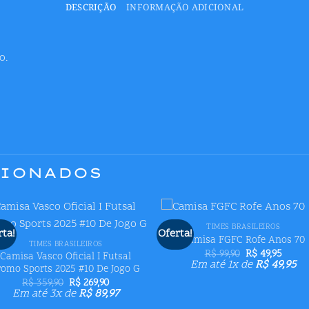
DESCRIÇÃO
INFORMAÇÃO ADICIONAL
o.
CIONADOS
+
+
TIMES BRASILEIROS
rta!
Oferta!
Adicionar
Adicion
Camisa FGFC Rofe Anos 70
TIMES BRASILEIROS
aos meus
aos me
O
O
R$
99,90
R$
49,95
Camisa Vasco Oficial I Futsal
desejos
desejo
preço
preço
Em até 1x de
R$
49,95
romo Sports 2025 #10 De Jogo G
original
atual
O
O
era:
é:
R$
359,90
R$
269,90
preço
preço
R$ 99,90.
R$ 49,
Em até 3x de
R$
89,97
original
atual