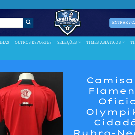
ENTRAR / 
NHAS
OUTROS ESPORTES
SELEÇÕES
TIMES ASIÁTICOS
T
Camisa
Flame
Adicionar
aos meus
Ofici
desejos
Olympi
Cidad
Rubro-Ne