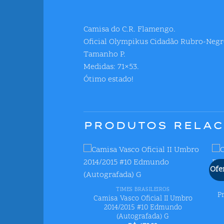
Camisa do C.R. Flamengo.
Oficial Olympikus Cidadão Rubro-Negr
Tamanho P.
Medidas: 71×53.
Ótimo estado!
PRODUTOS RELA
Ofe
Adicionar
Adicionar
+
aos meus
aos meus
desejos
desejos
BOTAFOGO
TIMES BRASILEIROS
P
amengo 6×0 Botafogo
Camisa Vasco Oficial II Umbro
ingança’ Campeonato
2014/2015 #10 Edmundo
arioca 1981
(Autografada) G