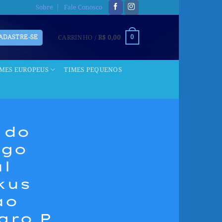
Sobre
Fale Conosco
CARRINHO /
R$
0,00
CADASTRE-SE
0
IMES EUROPEUS
TIMES PEQUENOS
 do
ngo
al
kus
ão
gro P