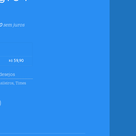
0
sem juros
59,90
R$
desejos
sileiros
,
Times