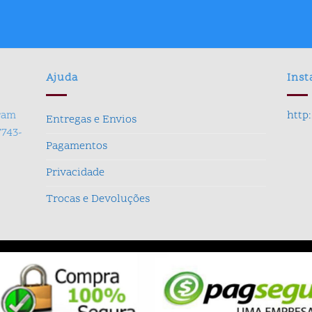
era:
é:
R$ 359,90.
R$ 269,90.
Ajuda
Ins
gram
http
Entregas e Envios
7743-
Pagamentos
Privacidade
Trocas e Devoluções