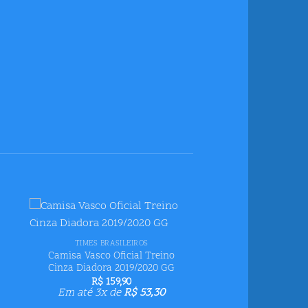
+
ar
Adicionar
TIMES BRASILEIROS
us
aos meus
Camisa Vasco Oficial Treino
s
desejos
Cinza Diadora 2019/2020 GG
R$
159,90
95.
Em até 3x de
R$
53,30