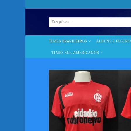
Skip
to
content
Pesquisar
por:
TIMES BRASILEIROS
ÁLBUNS E FIGURI
TIMES SUL-AMERICANOS