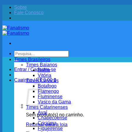
Skip
Sobre
to
Fale Conosco
content
Pesquisar
por:
Times Brasileiros
Times Baianos
Entrar / Cadastre-se
Bahia
Vitória
Carrinho /
R$
0,00
0
Times Cariocas
Botafogo
Flamengo
Fluminense
Vasco da Gama
Times Catarinenses
Avaí
Sem produto(s) no carrinho.
Chapecoense
Criciúma
Retornar para a loja
Figueirense