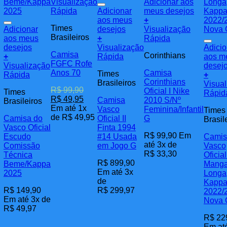
Este
Visualização
Adicionar aos
produto
Rápida
Adicionar
meus desejos
tem
aos meus
+
Times
várias
Adicionar
desejos
Visualização
Brasileiros
variantes.
aos meus
+
Rápida
As
desejos
Visualização
Adicio
Camisa
Corinthians
opções
+
Rápida
aos m
FGFC Rofe
podem
Visualização
desej
Anos 70
Camisa
Times
ser
Rápida
+
Corinthians
Brasileiros
escolhidas
Visual
R$
99,90
Oficial I Nike
Times
na
Rápid
O
O
R$
49,95
Camisa
2010 S/Nº
Brasileiros
página
preço
preço
Em até 1x
Vasco
Feminina/Infantil
Times
do
original
atual
de
R$
49,95
Camisa do
Oficial II
G
Brasil
produto
era:
é:
Vasco Oficial
Finta 1994
R$ 99,90.
R$ 49,95.
R$
99,90
Em
Escudo
#14 Usada
Camis
até 3x de
Comissão
em Jogo G
Vasco
R$
33,30
Técnica
Oficial 
R$
899,90
Beme/Kappa
Mang
Em até 3x
2025
Longa
de
Kapp
R$
149,90
R$
299,97
2022/
Em até 3x de
Nova
R$
49,97
R$
22
Em at