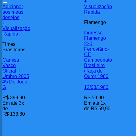
+
Adicionar
Visualização
aos meus
Rápida
desejos
Flamengo
+
Visualização
Ingresso
Rápida
Flamengo
2×0
Times
Ferroviário-
Brasileiros
CE
Camisa
Campeonato
Vasco
Brasileiro
Oficial II
(Taça de
Umbro 2005
Ouro) 1980
#5 De Jogo
–
G
12/03/1980
R$
399,90
R$
59,90
Em até 3x
Em até 1x
de
de
R$
59,90
R$
133,30