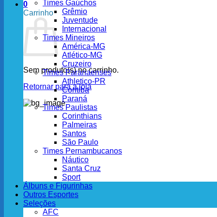
Times Gaúchos
0
Grêmio
Carrinho
Juventude
Internacional
Times Mineiros
América-MG
Atlético-MG
Cruzeiro
Sem produto(s) no carrinho.
Times Paranaenses
Athletico-PR
Retornar para a loja
Coritiba
Paraná
Times Paulistas
Corinthians
Palmeiras
Santos
São Paulo
Times Pernambucanos
Náutico
Santa Cruz
Sport
Álbuns e Figurinhas
Outros Esportes
Seleções
AFC