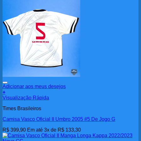
Adicionar aos meus desejos
+
Visualização Rápida
Times Brasileiros
Camisa Vasco Oficial II Umbro 2005 #5 De Jogo G
R$
399,90
Em até 3x de
R$
133,30