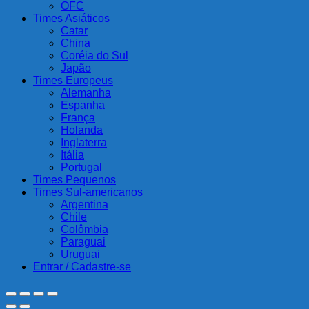
OFC
Times Asiáticos
Catar
China
Coréia do Sul
Japão
Times Europeus
Alemanha
Espanha
França
Holanda
Inglaterra
Itália
Portugal
Times Pequenos
Times Sul-americanos
Argentina
Chile
Colômbia
Paraguai
Uruguai
Entrar / Cadastre-se