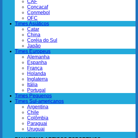
CAF
Concacaf
Conmebol
OFC
Times Asiáticos
Catar
China
Coréia do Sul
Japão
Times Europeus
Alemanha
Espanha
França
Holanda
Inglaterra
Itália
Portugal
Times Pequenos
Times Sul-americanos
Argentina
Chile
Colômbia
Paraguai
Uruguai