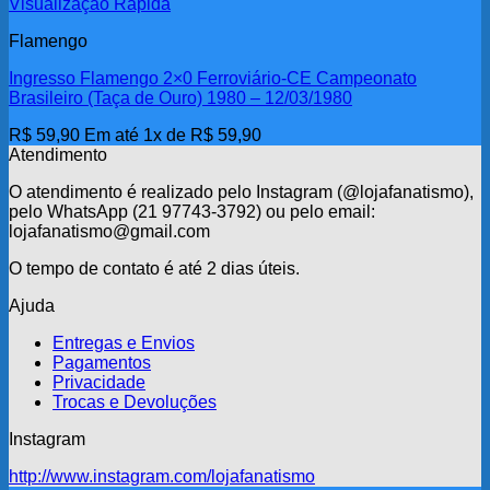
Visualização Rápida
Flamengo
Ingresso Flamengo 2×0 Ferroviário-CE Campeonato
Brasileiro (Taça de Ouro) 1980 – 12/03/1980
R$
59,90
Em até 1x de
R$
59,90
Atendimento
O atendimento é realizado pelo Instagram (@lojafanatismo),
pelo WhatsApp (21 97743-3792) ou pelo email:
lojafanatismo@gmail.com
O tempo de contato é até 2 dias úteis.
Ajuda
Entregas e Envios
Pagamentos
Privacidade
Trocas e Devoluções
Instagram
http://www.instagram.com/lojafanatismo