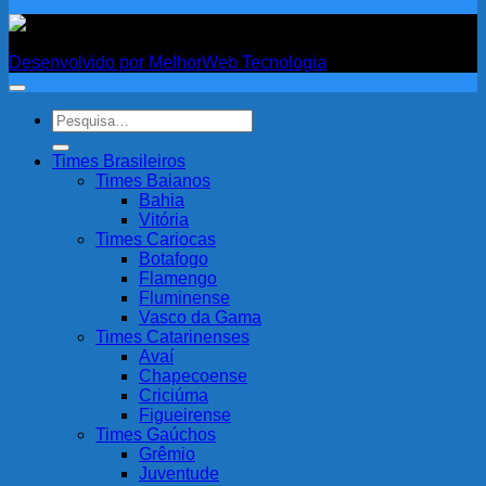
Fanatismo
Desenvolvido por MelhorWeb Tecnologia
Pesquisar
por:
Times Brasileiros
Times Baianos
Bahia
Vitória
Times Cariocas
Botafogo
Flamengo
Fluminense
Vasco da Gama
Times Catarinenses
Avaí
Chapecoense
Criciúma
Figueirense
Times Gaúchos
Grêmio
Juventude