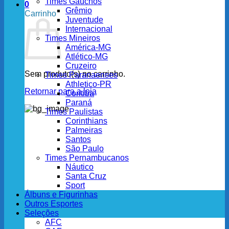
Times Gaúchos
0
Grêmio
Carrinho
Juventude
Internacional
Times Mineiros
América-MG
Atlético-MG
Cruzeiro
Sem produto(s) no carrinho.
Times Paranaenses
Athletico-PR
Retornar para a loja
Coritiba
Paraná
Times Paulistas
Corinthians
Palmeiras
Santos
São Paulo
Times Pernambucanos
Náutico
Santa Cruz
Sport
Álbuns e Figurinhas
Outros Esportes
Seleções
AFC