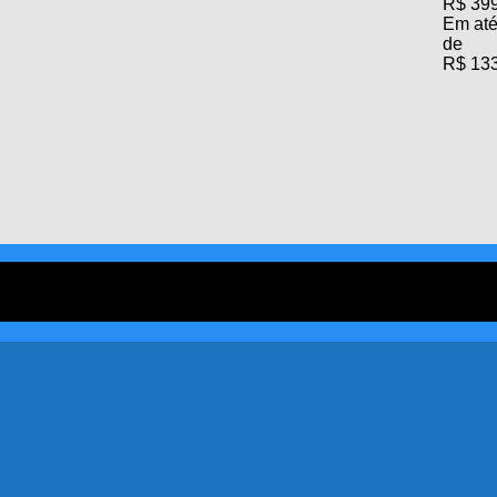
R$
399
Em até
de
R$
133