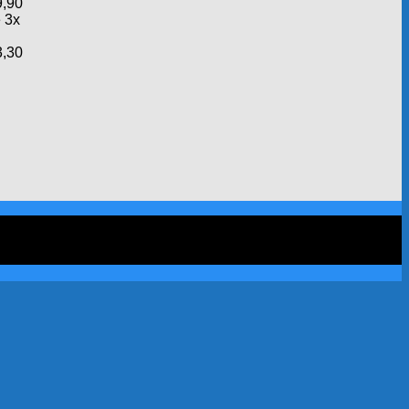
,90
 3x
,30