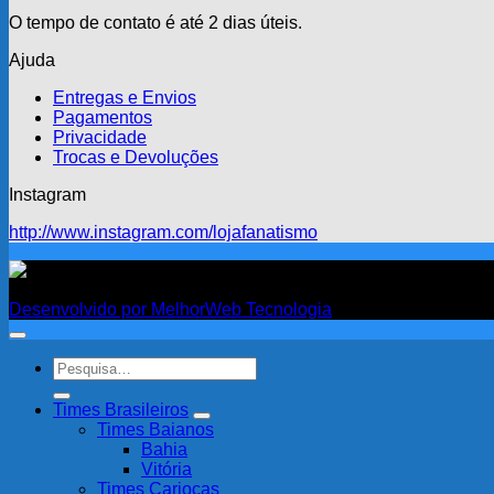
O tempo de contato é até 2 dias úteis.
Ajuda
Entregas e Envios
Pagamentos
Privacidade
Trocas e Devoluções
Instagram
http://www.instagram.com/lojafanatismo
Fanatismo
Desenvolvido por MelhorWeb Tecnologia
Pesquisar
por:
Times Brasileiros
Times Baianos
Bahia
Vitória
Times Cariocas