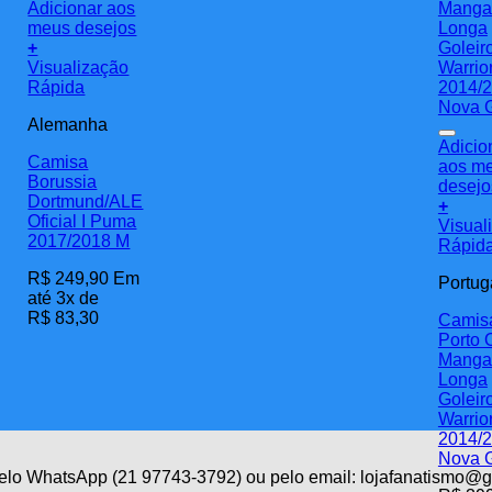
Adicionar aos
meus desejos
+
Visualização
Rápida
Alemanha
Adicio
Camisa
aos m
Borussia
desejo
Dortmund/ALE
+
Oficial I Puma
Visual
2017/2018 M
Rápid
R$
249,90
Em
Portug
até 3x de
R$
83,30
Camis
Porto O
Manga
Longa
Goleir
Warrio
2014/
Nova 
 pelo WhatsApp (21 97743-3792) ou pelo email: lojafanatismo@