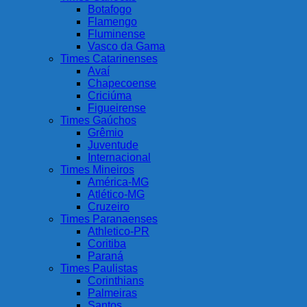
Botafogo
Flamengo
Fluminense
Vasco da Gama
Times Catarinenses
Avaí
Chapecoense
Criciúma
Figueirense
Times Gaúchos
Grêmio
Juventude
Internacional
Times Mineiros
América-MG
Atlético-MG
Cruzeiro
Times Paranaenses
Athletico-PR
Coritiba
Paraná
Times Paulistas
Corinthians
Palmeiras
Santos