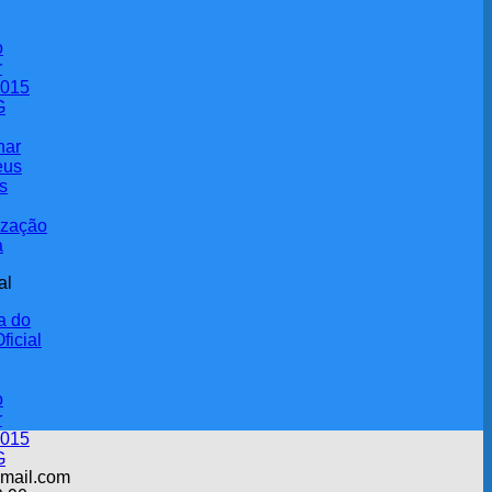
nar
eus
s
ização
a
al
a do
ficial
o
r
2015
G
gmail.com