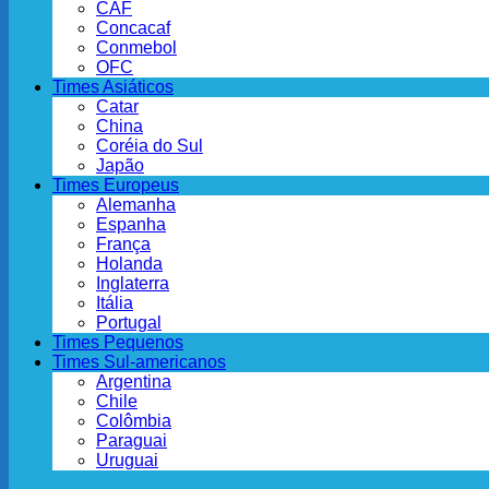
CAF
Concacaf
Conmebol
OFC
Times Asiáticos
Catar
China
Coréia do Sul
Japão
Times Europeus
Alemanha
Espanha
França
Holanda
Inglaterra
Itália
Portugal
Times Pequenos
Times Sul-americanos
Argentina
Chile
Colômbia
Paraguai
Uruguai