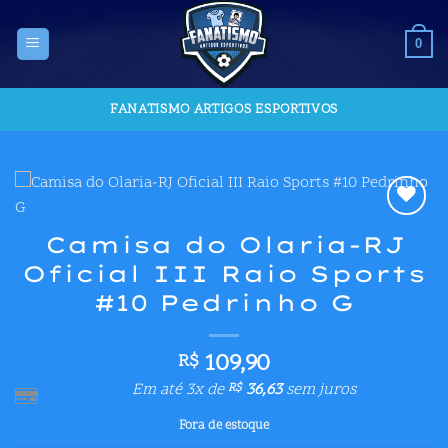
Skip
to
0
content
FANATISMO ARTIGOS ESPORTIVOS
Adicionar
Camisa do Olaria-RJ
aos meus
Oficial III Raio Sports
desejos
#10 Pedrinho G
109,90
R$
Em até 3x de
36,63
sem juros
R$
Fora de estoque