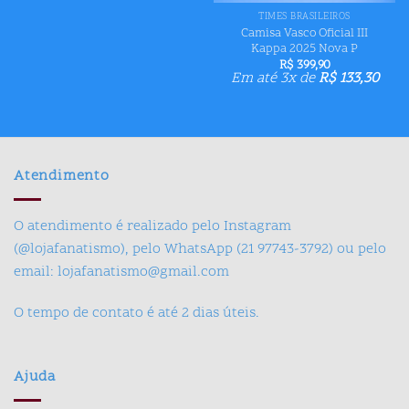
TIMES BRASILEIROS
Camisa Vasco Oficial III
Kappa 2025 Nova P
R$
399,90
Em até 3x de
R$
133,30
Atendimento
O atendimento é realizado pelo Instagram
(@lojafanatismo), pelo WhatsApp (21 97743-3792) ou pelo
email: lojafanatismo@gmail.com
O tempo de contato é até 2 dias úteis.
Ajuda