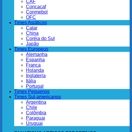
CAF
Concacaf
Conmebol
OFC
Times Asiáticos
Catar
China
Coréia do Sul
Japão
Times Europeus
Alemanha
Espanha
França
Holanda
Inglaterra
Itália
Portugal
Times Pequenos
Times Sul-americanos
Argentina
Chile
Colômbia
Paraguai
Uruguai