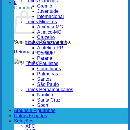
Times Gaúchos
0
Grêmio
Carrinho
Juventude
Internacional
Times Mineiros
América-MG
Atlético-MG
Cruzeiro
Sem produto(s) no carrinho.
Times Paranaenses
Athletico-PR
Retornar para a loja
Coritiba
Paraná
Times Paulistas
Corinthians
Palmeiras
Santos
São Paulo
Times Pernambucanos
Náutico
Santa Cruz
Sport
Álbuns e Figurinhas
Outros Esportes
Seleções
AFC