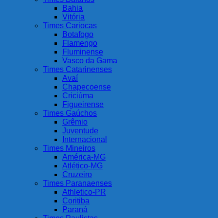
Bahia
Vitória
Times Cariocas
Botafogo
Flamengo
Fluminense
Vasco da Gama
Times Catarinenses
Avaí
Chapecoense
Criciúma
Figueirense
Times Gaúchos
Grêmio
Juventude
Internacional
Times Mineiros
América-MG
Atlético-MG
Cruzeiro
Times Paranaenses
Athletico-PR
Coritiba
Paraná