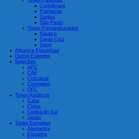
Times Paulistas
Corinthians
Palmeiras
Santos
São Paulo
Times Pernambucanos
Náutico
Santa Cruz
Sport
Álbuns e Figurinhas
Outros Esportes
Seleções
AFC
CAF
Concacaf
Conmebol
OFC
Times Asiáticos
Catar
China
Coréia do Sul
Japão
Times Europeus
Alemanha
Espanha