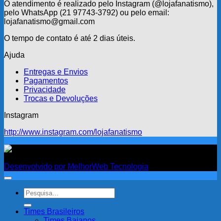
O atendimento é realizado pelo Instagram (@lojafanatismo),
pelo WhatsApp (21 97743-3792) ou pelo email:
lojafanatismo@gmail.com
O tempo de contato é até 2 dias úteis.
Ajuda
Entregas e Envios
Pagamentos
Privacidade
Trocas e Devoluções
Instagram
http://www.instagram.com/lojafanatismo
Fanatismo
Desenvolvido por MelhorWeb Tecnologia
Pesquisar
por:
Times Brasileiros
Times Baianos