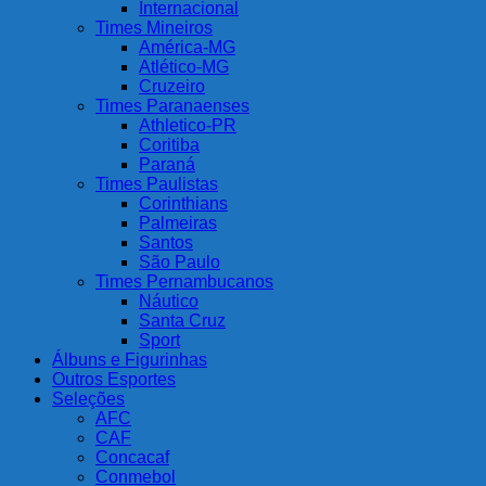
Internacional
Times Mineiros
América-MG
Atlético-MG
Cruzeiro
Times Paranaenses
Athletico-PR
Coritiba
Paraná
Times Paulistas
Corinthians
Palmeiras
Santos
São Paulo
Times Pernambucanos
Náutico
Santa Cruz
Sport
Álbuns e Figurinhas
Outros Esportes
Seleções
AFC
CAF
Concacaf
Conmebol