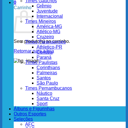
Times Gaúchos
0
Grêmio
Carrinho
Juventude
Internacional
Times Mineiros
América-MG
Atlético-MG
Cruzeiro
Sem produto(s) no carrinho.
Times Paranaenses
Athletico-PR
Retornar para a loja
Coritiba
Paraná
Times Paulistas
Corinthians
Palmeiras
Santos
São Paulo
Times Pernambucanos
Náutico
Santa Cruz
Sport
Álbuns e Figurinhas
Outros Esportes
Seleções
AFC