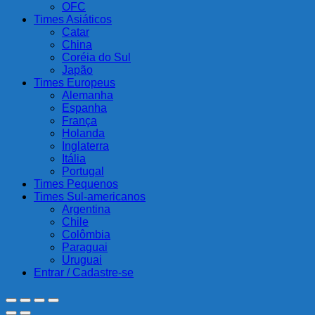
OFC
Times Asiáticos
Catar
China
Coréia do Sul
Japão
Times Europeus
Alemanha
Espanha
França
Holanda
Inglaterra
Itália
Portugal
Times Pequenos
Times Sul-americanos
Argentina
Chile
Colômbia
Paraguai
Uruguai
Entrar / Cadastre-se