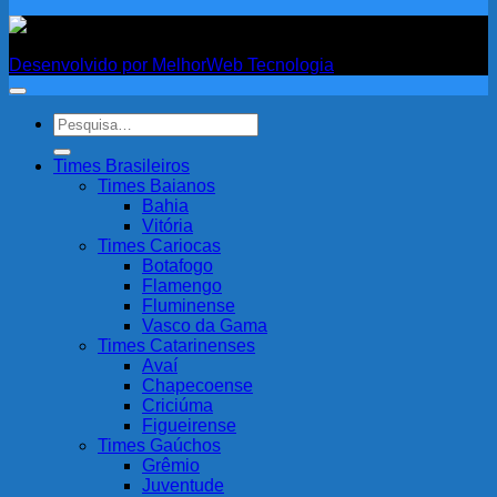
Fanatismo
Desenvolvido por MelhorWeb Tecnologia
Pesquisar
por:
Times Brasileiros
Times Baianos
Bahia
Vitória
Times Cariocas
Botafogo
Flamengo
Fluminense
Vasco da Gama
Times Catarinenses
Avaí
Chapecoense
Criciúma
Figueirense
Times Gaúchos
Grêmio
Juventude