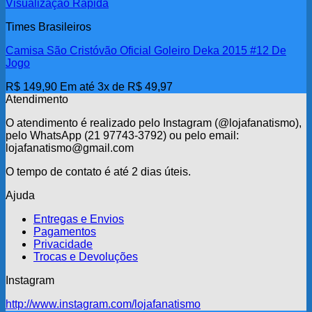
Visualização Rápida
Times Brasileiros
Camisa São Cristóvão Oficial Goleiro Deka 2015 #12 De
Jogo
R$
149,90
Em até 3x de
R$
49,97
Atendimento
O atendimento é realizado pelo Instagram (@lojafanatismo),
pelo WhatsApp (21 97743-3792) ou pelo email:
lojafanatismo@gmail.com
O tempo de contato é até 2 dias úteis.
Ajuda
Entregas e Envios
Pagamentos
Privacidade
Trocas e Devoluções
Instagram
http://www.instagram.com/lojafanatismo