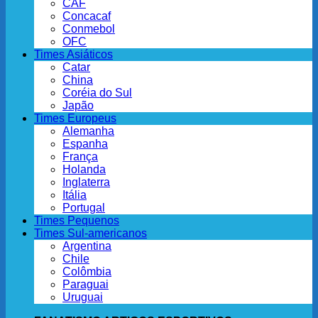
CAF
Concacaf
Conmebol
OFC
Times Asiáticos
Catar
China
Coréia do Sul
Japão
Times Europeus
Alemanha
Espanha
França
Holanda
Inglaterra
Itália
Portugal
Times Pequenos
Times Sul-americanos
Argentina
Chile
Colômbia
Paraguai
Uruguai