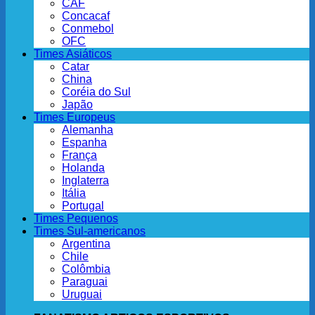
CAF
Concacaf
Conmebol
OFC
Times Asiáticos
Catar
China
Coréia do Sul
Japão
Times Europeus
Alemanha
Espanha
França
Holanda
Inglaterra
Itália
Portugal
Times Pequenos
Times Sul-americanos
Argentina
Chile
Colômbia
Paraguai
Uruguai