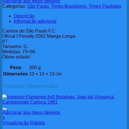
Adicionar aos meus desejos
Categorias:
São Paulo
,
Times Brasileiros
,
Times Paulistas
Descrição
Informação adicional
Camisa do São Paulo F.C.
Oficial I Penalty 2002 Manga Longa.
#7.
Tamanho: G.
Medidas: 75×56.
Ótimo estado!
Peso
300 g
Dimensões
10 × 10 × 10 cm
Produtos relacionados
Adicionar aos meus desejos
+
Visualização Rápida