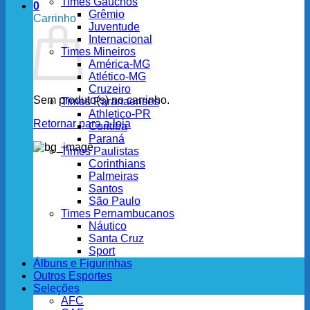
Times Gaúchos
0
Grêmio
Carrinho
Juventude
Internacional
Times Mineiros
América-MG
Atlético-MG
Cruzeiro
Sem produto(s) no carrinho.
Times Paranaenses
Athletico-PR
Retornar para a loja
Coritiba
Paraná
Times Paulistas
Corinthians
Palmeiras
Santos
São Paulo
Times Pernambucanos
Náutico
Santa Cruz
Sport
Álbuns e Figurinhas
Outros Esportes
Seleções
AFC