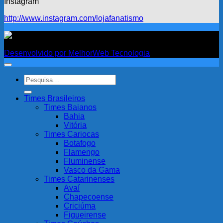
Instagram
http://www.instagram.com/lojafanatismo
Fanatismo
Desenvolvido por MelhorWeb Tecnologia
Pesquisar
por:
Times Brasileiros
Times Baianos
Bahia
Vitória
Times Cariocas
Botafogo
Flamengo
Fluminense
Vasco da Gama
Times Catarinenses
Avaí
Chapecoense
Criciúma
Figueirense