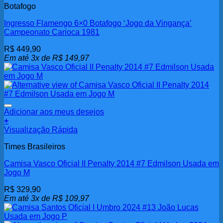
Botafogo
Ingresso Flamengo 6×0 Botafogo ‘Jogo da Vingança’
Campeonato Carioca 1981
R$
449,90
Em até 3x de
R$
149,97
Adicionar aos meus desejos
+
Visualização Rápida
Times Brasileiros
Camisa Vasco Oficial II Penalty 2014 #7 Edmilson Usada em
Jogo M
R$
329,90
Em até 3x de
R$
109,97