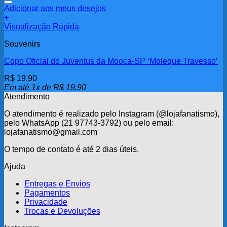
Adicionar aos meus desejos
+
Visualização Rápida
Souvenirs
Copo Oficial do Juventus da Mooca-SP ‘Moleque Travesso’
R$
19,90
Em até 1x de
R$
19,90
Atendimento
O atendimento é realizado pelo Instagram (@lojafanatismo),
pelo WhatsApp (21 97743-3792) ou pelo email:
lojafanatismo@gmail.com
O tempo de contato é até 2 dias úteis.
Ajuda
Entregas e Envios
Pagamentos
Privacidade
Trocas e Devoluções