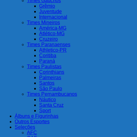
Times Gaúchos
Grêmio
Juventude
Internacional
Times Mineiros
América-MG
Atlético-MG
Cruzeiro
Times Paranaenses
Athletico-PR
Coritiba
Paraná
Times Paulistas
Corinthians
Palmeiras
Santos
São Paulo
Times Pernambucanos
Náutico
Santa Cruz
Sport
Álbuns e Figurinhas
Outros Esportes
Seleções
AFC