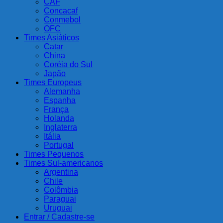
CAF
Concacaf
Conmebol
OFC
Times Asiáticos
Catar
China
Coréia do Sul
Japão
Times Europeus
Alemanha
Espanha
França
Holanda
Inglaterra
Itália
Portugal
Times Pequenos
Times Sul-americanos
Argentina
Chile
Colômbia
Paraguai
Uruguai
Entrar / Cadastre-se