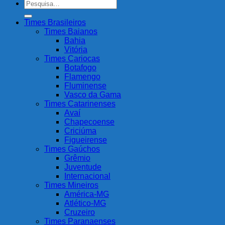
Pesquisar
por:
Times Brasileiros
Times Baianos
Bahia
Vitória
Times Cariocas
Botafogo
Flamengo
Fluminense
Vasco da Gama
Times Catarinenses
Avaí
Chapecoense
Criciúma
Figueirense
Times Gaúchos
Grêmio
Juventude
Internacional
Times Mineiros
América-MG
Atlético-MG
Cruzeiro
Times Paranaenses