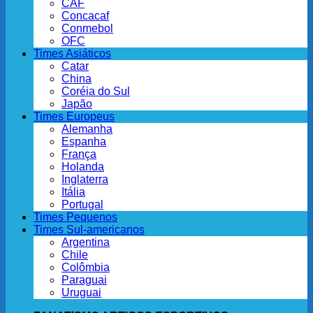
CAF
Concacaf
Conmebol
OFC
Times Asiáticos
Catar
China
Coréia do Sul
Japão
Times Europeus
Alemanha
Espanha
França
Holanda
Inglaterra
Itália
Portugal
Times Pequenos
Times Sul-americanos
Argentina
Chile
Colômbia
Paraguai
Uruguai