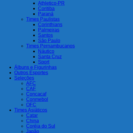
Athletico-PR
Coritiba
Paraná
Times Paulistas
Corinthians
Palmeiras
Santos
São Paulo
Times Pernambucanos
Náutico
Santa Cruz
Sport
Álbuns e Figurinhas
Outros Esportes
Seleções
AFC
CAF
Concacaf
Conmebol
OFC
Times Asiáticos
Catar
China
Coréia do Sul
Japão