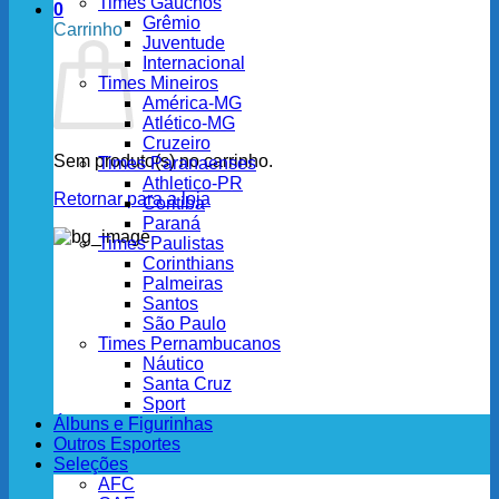
Times Gaúchos
0
Grêmio
Carrinho
Juventude
Internacional
Times Mineiros
América-MG
Atlético-MG
Cruzeiro
Sem produto(s) no carrinho.
Times Paranaenses
Athletico-PR
Retornar para a loja
Coritiba
Paraná
Times Paulistas
Corinthians
Palmeiras
Santos
São Paulo
Times Pernambucanos
Náutico
Santa Cruz
Sport
Álbuns e Figurinhas
Outros Esportes
Seleções
AFC