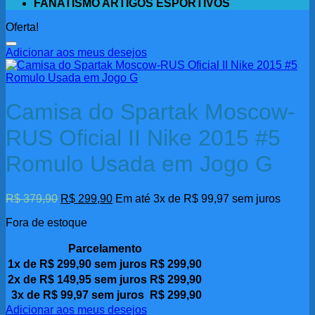
FANATISMO ARTIGOS ESPORTIVOS
Oferta!
Adicionar aos meus desejos
Camisa do Spartak Moscow-
RUS Oficial II Nike 2015 #5
Romulo Usada em Jogo G
O
O
R$
379,90
R$
299,90
Em até 3x de
R$
99,97
sem juros
preço
preço
Fora de estoque
original
atual
era:
é:
R$ 379,90.
Parcelamento
R$ 299,90.
1x de
R$
299,90
sem juros
R$
299,90
2x de
R$
149,95
sem juros
R$
299,90
3x de
R$
99,97
sem juros
R$
299,90
Adicionar aos meus desejos