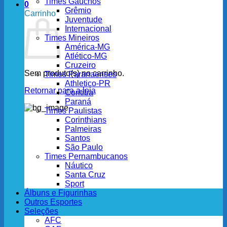
Times Gaúchos
0
Grêmio
Carrinho
Juventude
Internacional
Times Mineiros
América-MG
Atlético-MG
Cruzeiro
Sem produto(s) no carrinho.
Times Paranaenses
Athletico-PR
Retornar para a loja
Coritiba
Paraná
Times Paulistas
Corinthians
Palmeiras
Santos
São Paulo
Times Pernambucanos
Náutico
Santa Cruz
Sport
Álbuns e Figurinhas
Outros Esportes
Seleções
AFC