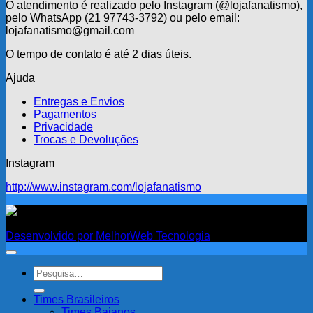
O atendimento é realizado pelo Instagram (@lojafanatismo),
pelo WhatsApp (21 97743-3792) ou pelo email:
lojafanatismo@gmail.com
O tempo de contato é até 2 dias úteis.
Ajuda
Entregas e Envios
Pagamentos
Privacidade
Trocas e Devoluções
Instagram
http://www.instagram.com/lojafanatismo
Fanatismo
Desenvolvido por MelhorWeb Tecnologia
Pesquisar
por:
Times Brasileiros
Times Baianos