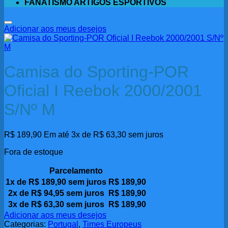
FANATISMO ARTIGOS ESPORTIVOS
Adicionar aos meus desejos
Camisa do Sporting-POR
Oficial I Reebok 2000/2001
S/Nº M
R$
189,90
Em até 3x de
R$
63,30
sem juros
Fora de estoque
Parcelamento
1x de
R$
189,90
sem juros
R$
189,90
2x de
R$
94,95
sem juros
R$
189,90
3x de
R$
63,30
sem juros
R$
189,90
Adicionar aos meus desejos
Categorias:
Portugal
,
Times Europeus