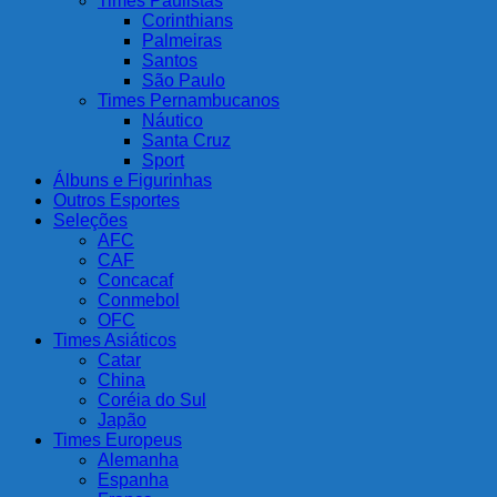
Times Paulistas
Corinthians
Palmeiras
Santos
São Paulo
Times Pernambucanos
Náutico
Santa Cruz
Sport
Álbuns e Figurinhas
Outros Esportes
Seleções
AFC
CAF
Concacaf
Conmebol
OFC
Times Asiáticos
Catar
China
Coréia do Sul
Japão
Times Europeus
Alemanha
Espanha