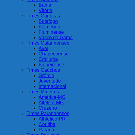
Bahia
Vitória
Times Cariocas
Botafogo
Flamengo
Fluminense
Vasco da Gama
Times Catarinenses
Avaí
Chapecoense
Criciúma
Figueirense
Times Gaúchos
Grêmio
Juventude
Internacional
Times Mineiros
América-MG
Atlético-MG
Cruzeiro
Times Paranaenses
Athletico-PR
Coritiba
Paraná