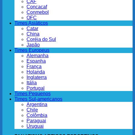
CAF
Concacaf
Conmebol
OFC
Times Asiáticos
Catar
China
Coréia do Sul
Japão
Times Europeus
Alemanha
Espanha
França
Holanda
Inglaterra
Itália
Portugal
Times Pequenos
Times Sul-americanos
Argentina
Chile
Colômbia
Paraguai
Uruguai