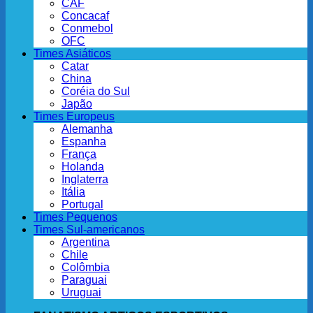
CAF
Concacaf
Conmebol
OFC
Times Asiáticos
Catar
China
Coréia do Sul
Japão
Times Europeus
Alemanha
Espanha
França
Holanda
Inglaterra
Itália
Portugal
Times Pequenos
Times Sul-americanos
Argentina
Chile
Colômbia
Paraguai
Uruguai