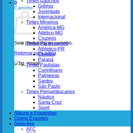
Times Gaúchos
0
Grêmio
Carrinho
Juventude
Internacional
Times Mineiros
América-MG
Atlético-MG
Cruzeiro
Sem produto(s) no carrinho.
Times Paranaenses
Athletico-PR
Retornar para a loja
Coritiba
Paraná
Times Paulistas
Corinthians
Palmeiras
Santos
São Paulo
Times Pernambucanos
Náutico
Santa Cruz
Sport
Álbuns e Figurinhas
Outros Esportes
Seleções
AFC