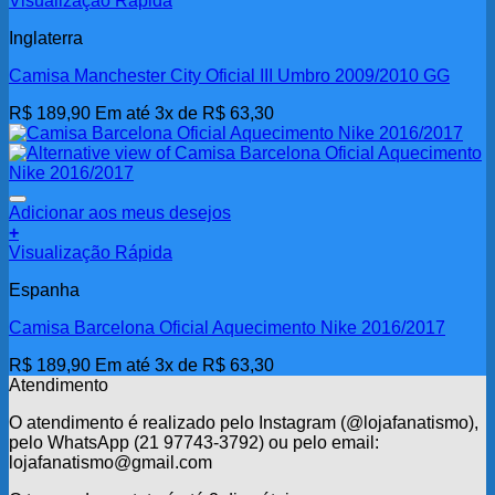
Visualização Rápida
Inglaterra
Camisa Manchester City Oficial III Umbro 2009/2010 GG
R$
189,90
Em até 3x de
R$
63,30
Adicionar aos meus desejos
+
Visualização Rápida
Espanha
Camisa Barcelona Oficial Aquecimento Nike 2016/2017
R$
189,90
Em até 3x de
R$
63,30
Atendimento
O atendimento é realizado pelo Instagram (@lojafanatismo),
pelo WhatsApp (21 97743-3792) ou pelo email:
lojafanatismo@gmail.com