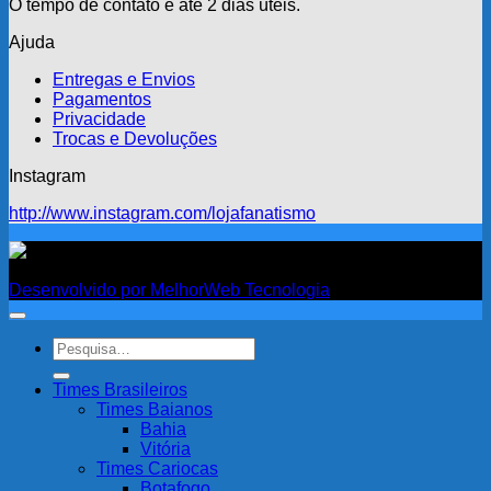
O tempo de contato é até 2 dias úteis.
Ajuda
Entregas e Envios
Pagamentos
Privacidade
Trocas e Devoluções
Instagram
http://www.instagram.com/lojafanatismo
Fanatismo
Desenvolvido por MelhorWeb Tecnologia
Pesquisar
por:
Times Brasileiros
Times Baianos
Bahia
Vitória
Times Cariocas
Botafogo