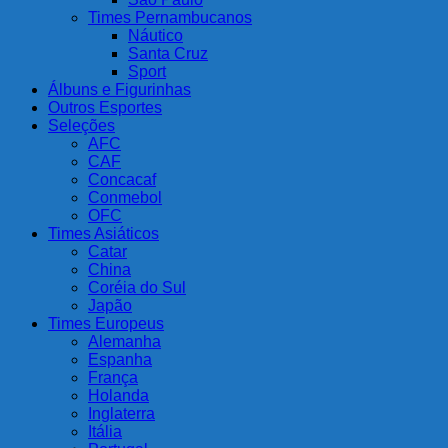
Times Pernambucanos
Náutico
Santa Cruz
Sport
Álbuns e Figurinhas
Outros Esportes
Seleções
AFC
CAF
Concacaf
Conmebol
OFC
Times Asiáticos
Catar
China
Coréia do Sul
Japão
Times Europeus
Alemanha
Espanha
França
Holanda
Inglaterra
Itália