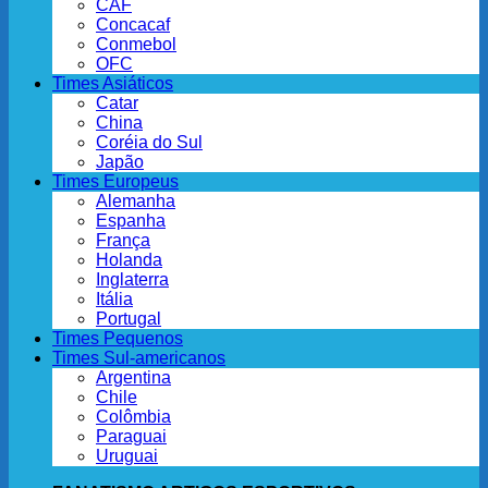
CAF
Concacaf
Conmebol
OFC
Times Asiáticos
Catar
China
Coréia do Sul
Japão
Times Europeus
Alemanha
Espanha
França
Holanda
Inglaterra
Itália
Portugal
Times Pequenos
Times Sul-americanos
Argentina
Chile
Colômbia
Paraguai
Uruguai