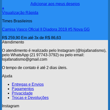
Adicionar aos meus desejos
+
Visualização Rápida
Times Brasileiros
Camisa Vasco Oficial II Diadora 2019 #5 Nova GG
R$
259,90
Em até 3x de
R$
86,63
Atendimento
O atendimento é realizado pelo Instagram (@lojafanatismo),
pelo WhatsApp (21 97743-3792) ou pelo email:
lojafanatismo@gmail.com
O tempo de contato é até 2 dias úteis.
Ajuda
Entregas e Envios
Pagamentos
Privacidade
Trocas e Devoluções
Instagram