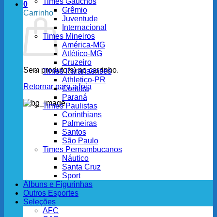
Times Gaúchos
0
Grêmio
Carrinho
Juventude
Internacional
Times Mineiros
América-MG
Atlético-MG
Cruzeiro
Sem produto(s) no carrinho.
Times Paranaenses
Athletico-PR
Retornar para a loja
Coritiba
Paraná
Times Paulistas
Corinthians
Palmeiras
Santos
São Paulo
Times Pernambucanos
Náutico
Santa Cruz
Sport
Álbuns e Figurinhas
Outros Esportes
Seleções
AFC