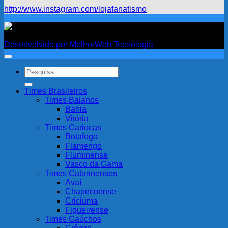
http://www.instagram.com/lojafanatismo
Fanatismo
Desenvolvido por MelhorWeb Tecnologia
Pesquisar
por:
Times Brasileiros
Times Baianos
Bahia
Vitória
Times Cariocas
Botafogo
Flamengo
Fluminense
Vasco da Gama
Times Catarinenses
Avaí
Chapecoense
Criciúma
Figueirense
Times Gaúchos