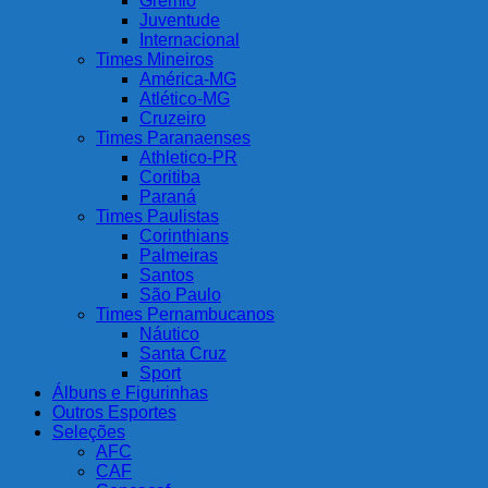
Grêmio
Juventude
Internacional
Times Mineiros
América-MG
Atlético-MG
Cruzeiro
Times Paranaenses
Athletico-PR
Coritiba
Paraná
Times Paulistas
Corinthians
Palmeiras
Santos
São Paulo
Times Pernambucanos
Náutico
Santa Cruz
Sport
Álbuns e Figurinhas
Outros Esportes
Seleções
AFC
CAF