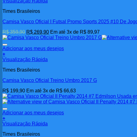
Visualização Rápida
Times Brasileiros
Camisa Vasco Oficial I Futsal Promo Sports 2025 #10 De Jog
O
O
R$
359,90
R$
269,90
Em até 3x de
R$
89,97
preço
preço
original
atual
era:
é:
Adicionar aos meus desejos
R$ 359,90.
R$ 269,90.
+
Visualização Rápida
Times Brasileiros
Camisa Vasco Oficial Treino Umbro 2017 G
R$
199,90
Em até 3x de
R$
66,63
Adicionar aos meus desejos
+
Visualização Rápida
Times Brasileiros