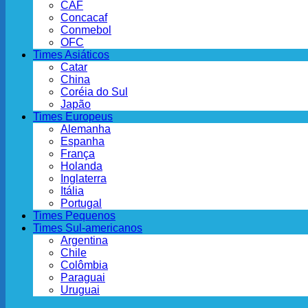
CAF
Concacaf
Conmebol
OFC
Times Asiáticos
Catar
China
Coréia do Sul
Japão
Times Europeus
Alemanha
Espanha
França
Holanda
Inglaterra
Itália
Portugal
Times Pequenos
Times Sul-americanos
Argentina
Chile
Colômbia
Paraguai
Uruguai