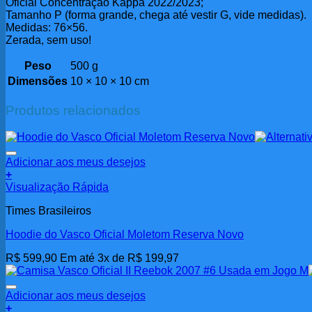
Oficial Concentração Kappa 2022/2023;
Tamanho P (forma grande, chega até vestir G, vide medidas).
Medidas: 76×56.
Zerada, sem uso!
Peso
500 g
Dimensões
10 × 10 × 10 cm
Produtos relacionados
Adicionar aos meus desejos
+
Este
Visualização Rápida
produto
Times Brasileiros
tem
várias
Hoodie do Vasco Oficial Moletom Reserva Novo
variantes.
As
R$
599,90
Em até 3x de
R$
199,97
opções
podem
ser
Adicionar aos meus desejos
escolhidas
+
na