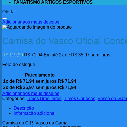
FANATISMO ARTIGOS ESPORTIVOS
Oferta!
Adicionar aos meus desejos
Camisa do Vasco Oficial Con
O
O
R$
119,90
R$
71,94
Em até 2x de
R$
35,97
sem juros
preço
preço
Fora de estoque
original
atual
era:
é:
R$ 119,90.
Parcelamento
R$ 71,94.
1x de
R$
71,94
sem juros
R$
71,94
2x de
R$
35,97
sem juros
R$
71,94
Adicionar aos meus desejos
Categorias:
Times Brasileiros
,
Times Cariocas
,
Vasco da Ga
Descrição
Informação adicional
Camisa do C.R. Vasco da Gama.