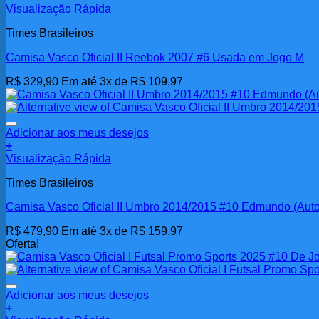
Visualização Rápida
página
do
Times Brasileiros
produto
Camisa Vasco Oficial II Reebok 2007 #6 Usada em Jogo M
R$
329,90
Em até 3x de
R$
109,97
Adicionar aos meus desejos
+
Visualização Rápida
Times Brasileiros
Camisa Vasco Oficial II Umbro 2014/2015 #10 Edmundo (Auto
R$
479,90
Em até 3x de
R$
159,97
Oferta!
Adicionar aos meus desejos
+