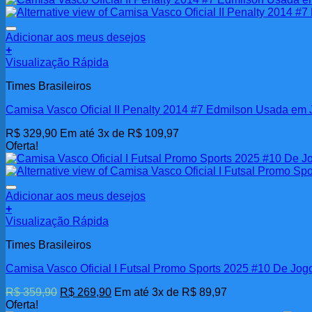
Adicionar aos meus desejos
+
Visualização Rápida
Times Brasileiros
Camisa Vasco Oficial II Penalty 2014 #7 Edmilson Usada em
R$
329,90
Em até 3x de
R$
109,97
Oferta!
Adicionar aos meus desejos
+
Visualização Rápida
Times Brasileiros
Camisa Vasco Oficial I Futsal Promo Sports 2025 #10 De Jog
O
O
R$
359,90
R$
269,90
Em até 3x de
R$
89,97
preço
preço
Oferta!