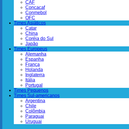
CAF
Concacaf
Conmebol
OFC
Times Asiáticos
Catar
China
Coréia do Sul
Japão
Times Europeus
Alemanha
Espanha
França
Holanda
Inglaterra
Itália
Portugal
Times Pequenos
Times Sul-americanos
Argentina
Chile
Colômbia
Paraguai
Uruguai