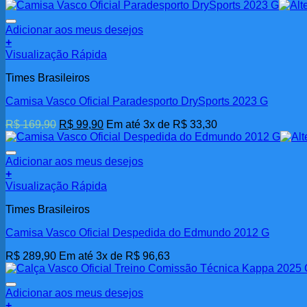
original
atual
era:
é:
R$ 359,90.
R$ 269,90.
Adicionar aos meus desejos
+
Visualização Rápida
Times Brasileiros
Camisa Vasco Oficial Paradesporto DrySports 2023 G
O
O
R$
169,90
R$
99,90
Em até 3x de
R$
33,30
preço
preço
original
atual
era:
é:
Adicionar aos meus desejos
R$ 169,90.
R$ 99,90.
+
Visualização Rápida
Times Brasileiros
Camisa Vasco Oficial Despedida do Edmundo 2012 G
R$
289,90
Em até 3x de
R$
96,63
Adicionar aos meus desejos
+