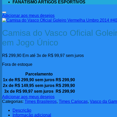
FANATISMO ARTIGOS ESPORTIVOS
Adicionar aos meus desejos
Camisa do Vasco Oficial Gole
em Jogo Único
R$
299,90
Em até 3x de
R$
99,97
sem juros
Fora de estoque
Parcelamento
1x de
R$
299,90
sem juros
R$
299,90
2x de
R$
149,95
sem juros
R$
299,90
3x de
R$
99,97
sem juros
R$
299,90
Adicionar aos meus desejos
Categorias:
Times Brasileiros
,
Times Cariocas
,
Vasco da Ga
Descrição
Informação adicional