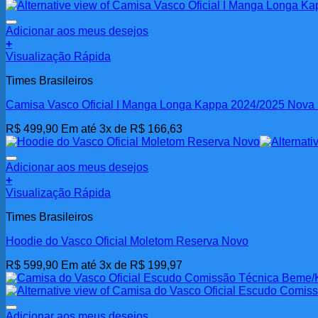
Adicionar aos meus desejos
+
Visualização Rápida
Times Brasileiros
Camisa Vasco Oficial I Manga Longa Kappa 2024/2025 Nova
R$
499,90
Em até 3x de
R$
166,63
Adicionar aos meus desejos
+
Este
Visualização Rápida
produto
Times Brasileiros
tem
várias
Hoodie do Vasco Oficial Moletom Reserva Novo
variantes.
As
R$
599,90
Em até 3x de
R$
199,97
opções
podem
ser
escolhidas
Adicionar aos meus desejos