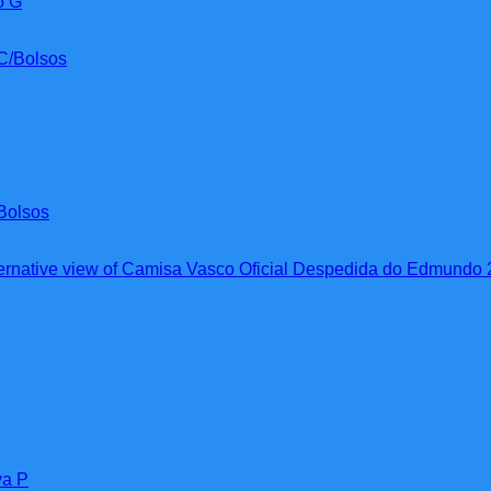
o G
Bolsos