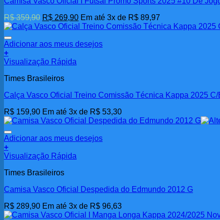
Camisa Vasco Oficial I Futsal Promo Sports 2025 #10 De Jog
O
O
R$
359,90
R$
269,90
Em até 3x de
R$
89,97
preço
preço
original
atual
era:
é:
Adicionar aos meus desejos
R$ 359,90.
R$ 269,90.
+
Visualização Rápida
Times Brasileiros
Calça Vasco Oficial Treino Comissão Técnica Kappa 2025 C/
R$
159,90
Em até 3x de
R$
53,30
Adicionar aos meus desejos
+
Visualização Rápida
Times Brasileiros
Camisa Vasco Oficial Despedida do Edmundo 2012 G
R$
289,90
Em até 3x de
R$
96,63