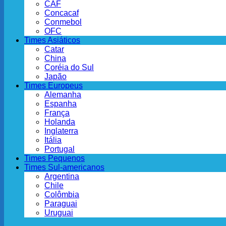
CAF
Concacaf
Conmebol
OFC
Times Asiáticos
Catar
China
Coréia do Sul
Japão
Times Europeus
Alemanha
Espanha
França
Holanda
Inglaterra
Itália
Portugal
Times Pequenos
Times Sul-americanos
Argentina
Chile
Colômbia
Paraguai
Uruguai