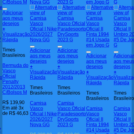
Adicionar
aos meus
desejos
+
Visualização
Rápida
Times
Adicionar
Adicionar
Brasileiros
aos meus
aos meus
Adicionar
Adicionar
desejos
desejos
aos meus
aos meu
Bermuda do
+
+
desejos
desejos
Vasco
Visualização
Visualização
+
+
Oficial
ão
Rápida
Rápida
Visualização
Visualiz
Penalty
Rápida
Rápida
2012/2013
Times
Times
C/Bolsos M
Brasileiros
Brasileiros
Times
Times
Brasileiros
Brasileir
R$
139,90
Camisa
Camisa
Em até 3x
Vasco
Vasco Oficial
Camisa
Camisa
de
R$
46,63
Oficial I Nike
Paradesporto
Vasco
Vasco
2026/2027
DrySports
Oficial II
Oficial II
Nova GG
2023 G
Finta 1994
Umbro 2
7
#14 Usada
#5 De Jo