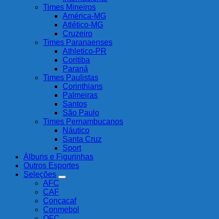
Times Mineiros
América-MG
Atlético-MG
Cruzeiro
Times Paranaenses
Athletico-PR
Coritiba
Paraná
Times Paulistas
Corinthians
Palmeiras
Santos
São Paulo
Times Pernambucanos
Náutico
Santa Cruz
Sport
Álbuns e Figurinhas
Outros Esportes
Seleções
AFC
CAF
Concacaf
Conmebol
OFC