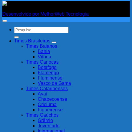
Fanatismo
Desenvolvido por MelhorWeb Tecnologia
Pesquisar
por:
Times Brasileiros
Times Baianos
Bahia
Vitória
Times Cariocas
Botafogo
Flamengo
Fluminense
Vasco da Gama
Times Catarinenses
Avaí
Chapecoense
Criciúma
Figueirense
Times Gaúchos
Grêmio
Juventude
Internacional