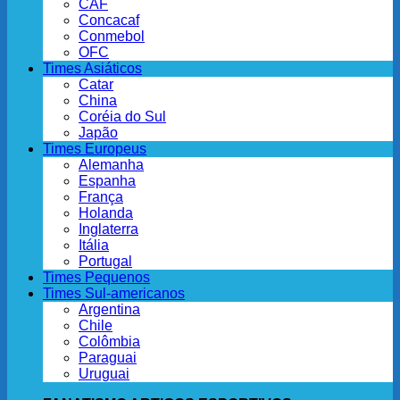
CAF
Concacaf
Conmebol
OFC
Times Asiáticos
Catar
China
Coréia do Sul
Japão
Times Europeus
Alemanha
Espanha
França
Holanda
Inglaterra
Itália
Portugal
Times Pequenos
Times Sul-americanos
Argentina
Chile
Colômbia
Paraguai
Uruguai