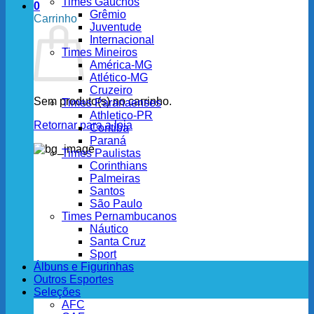
Times Gaúchos
0
Grêmio
Carrinho
Juventude
Internacional
Times Mineiros
América-MG
Atlético-MG
Cruzeiro
Sem produto(s) no carrinho.
Times Paranaenses
Athletico-PR
Retornar para a loja
Coritiba
Paraná
Times Paulistas
Corinthians
Palmeiras
Santos
São Paulo
Times Pernambucanos
Náutico
Santa Cruz
Sport
Álbuns e Figurinhas
Outros Esportes
Seleções
AFC