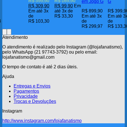
R$
399,90
R$
169,90
em Jogo G
G
O
O
O
O
R$
309,90
R$
99,90
Em
preço
preço
preço
preço
Em até 3x
até 3x de
R$
899,90
R$
399,9
original
atual
original
atual
de
R$
33,30
Em até 3x
Em até 3
era:
é:
era:
é:
3
R$
103,30
de
de
R$ 399,90.
R$ 309,90.
R$ 169,90.
R$ 99,90.
R$
299,97
R$
133,3
Atendimento
O atendimento é realizado pelo Instagram (@lojafanatismo),
pelo WhatsApp (21 97743-3792) ou pelo email:
lojafanatismo@gmail.com
O tempo de contato é até 2 dias úteis.
Ajuda
Entregas e Envios
Pagamentos
Privacidade
Trocas e Devoluções
Instagram
http://www.instagram.com/lojafanatismo