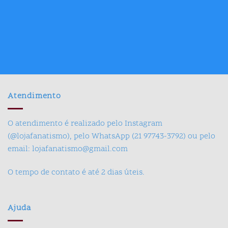
Atendimento
O atendimento é realizado pelo Instagram
(@lojafanatismo), pelo WhatsApp (21 97743-3792) ou pelo
email: lojafanatismo@gmail.com
O tempo de contato é até 2 dias úteis.
Ajuda