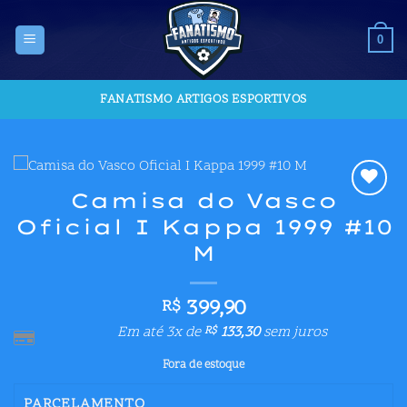
Skip
to
0
content
FANATISMO ARTIGOS ESPORTIVOS
Camisa do Vasco
Adicionar
Oficial I Kappa 1999 #10
aos meus
desejos
M
399,90
R$
Em até 3x de
133,30
sem juros
R$
Fora de estoque
PARCELAMENTO