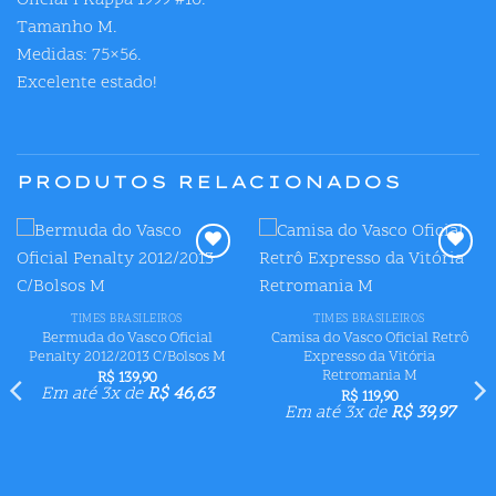
Oficial I Kappa 1999 #10.
Tamanho M.
Medidas: 75×56.
Excelente estado!
PRODUTOS RELACIONADOS
Adicionar
Adicionar
aos meus
aos meus
desejos
desejos
TIMES BRASILEIROS
TIMES BRASILEIROS
Bermuda do Vasco Oficial
Camisa do Vasco Oficial Retrô
Penalty 2012/2013 C/Bolsos M
Expresso da Vitória
Retromania M
R$
139,90
Em até 3x de
R$
46,63
R$
119,90
Em até 3x de
R$
39,97