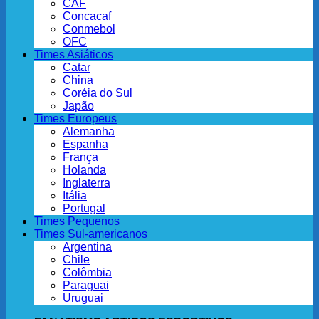
CAF
Concacaf
Conmebol
OFC
Times Asiáticos
Catar
China
Coréia do Sul
Japão
Times Europeus
Alemanha
Espanha
França
Holanda
Inglaterra
Itália
Portugal
Times Pequenos
Times Sul-americanos
Argentina
Chile
Colômbia
Paraguai
Uruguai