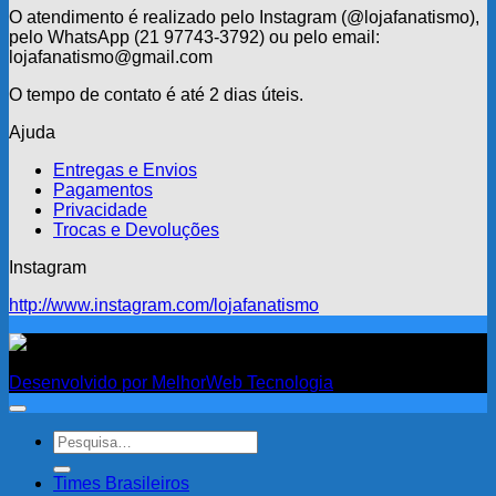
ser
O atendimento é realizado pelo Instagram (@lojafanatismo),
escolhidas
pelo WhatsApp (21 97743-3792) ou pelo email:
na
lojafanatismo@gmail.com
página
do
O tempo de contato é até 2 dias úteis.
produto
Ajuda
Entregas e Envios
Pagamentos
Privacidade
Trocas e Devoluções
Instagram
http://www.instagram.com/lojafanatismo
Fanatismo
Desenvolvido por MelhorWeb Tecnologia
Pesquisar
por:
Times Brasileiros