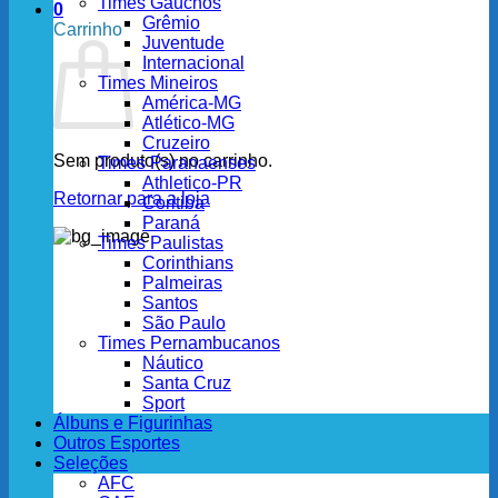
Times Gaúchos
0
Grêmio
Carrinho
Juventude
Internacional
Times Mineiros
América-MG
Atlético-MG
Cruzeiro
Sem produto(s) no carrinho.
Times Paranaenses
Athletico-PR
Retornar para a loja
Coritiba
Paraná
Times Paulistas
Corinthians
Palmeiras
Santos
São Paulo
Times Pernambucanos
Náutico
Santa Cruz
Sport
Álbuns e Figurinhas
Outros Esportes
Seleções
AFC