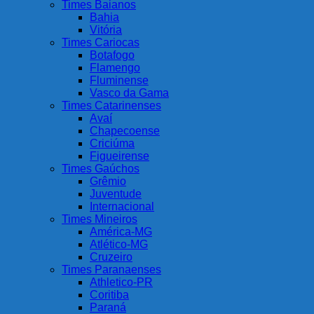
Times Baianos
Bahia
Vitória
Times Cariocas
Botafogo
Flamengo
Fluminense
Vasco da Gama
Times Catarinenses
Avaí
Chapecoense
Criciúma
Figueirense
Times Gaúchos
Grêmio
Juventude
Internacional
Times Mineiros
América-MG
Atlético-MG
Cruzeiro
Times Paranaenses
Athletico-PR
Coritiba
Paraná