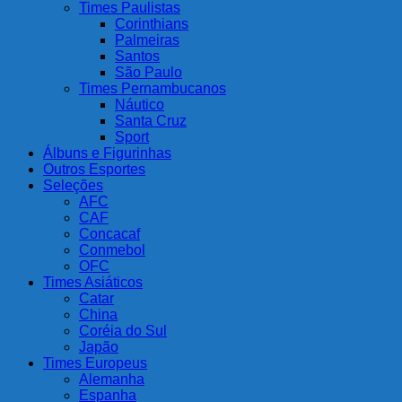
Times Paulistas
Corinthians
Palmeiras
Santos
São Paulo
Times Pernambucanos
Náutico
Santa Cruz
Sport
Álbuns e Figurinhas
Outros Esportes
Seleções
AFC
CAF
Concacaf
Conmebol
OFC
Times Asiáticos
Catar
China
Coréia do Sul
Japão
Times Europeus
Alemanha
Espanha