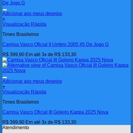
Adicionar aos meus desejos
+
Visualização Rápida
Times Brasileiros
Camisa Vasco Oficial II Umbro 2005 #5 De Jogo G
R$
399,90
Em até 3x de
R$
133,30
Adicionar aos meus desejos
+
Este
Visualização Rápida
produto
Times Brasileiros
tem
várias
Camisa Vasco Oficial III Goleiro Kappa 2025 Nova
variantes.
As
R$
399,90
Em até 3x de
R$
133,30
opções
Atendimento
podem