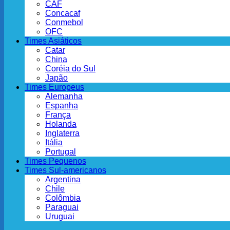
CAF
Concacaf
Conmebol
OFC
Times Asiáticos
Catar
China
Coréia do Sul
Japão
Times Europeus
Alemanha
Espanha
França
Holanda
Inglaterra
Itália
Portugal
Times Pequenos
Times Sul-americanos
Argentina
Chile
Colômbia
Paraguai
Uruguai