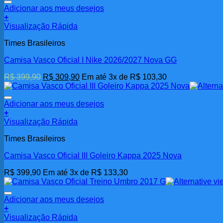
Adicionar aos meus desejos
+
Visualização Rápida
Times Brasileiros
Camisa Vasco Oficial I Nike 2026/2027 Nova GG
O
O
R$
399,90
R$
309,90
Em até 3x de
R$
103,30
preço
preço
original
atual
era:
é:
Adicionar aos meus desejos
R$ 399,90.
R$ 309,90.
+
Este
Visualização Rápida
produto
Times Brasileiros
tem
várias
Camisa Vasco Oficial III Goleiro Kappa 2025 Nova
variantes.
As
R$
399,90
Em até 3x de
R$
133,30
opções
podem
ser
Adicionar aos meus desejos
escolhidas
+
na
Visualização Rápida
página