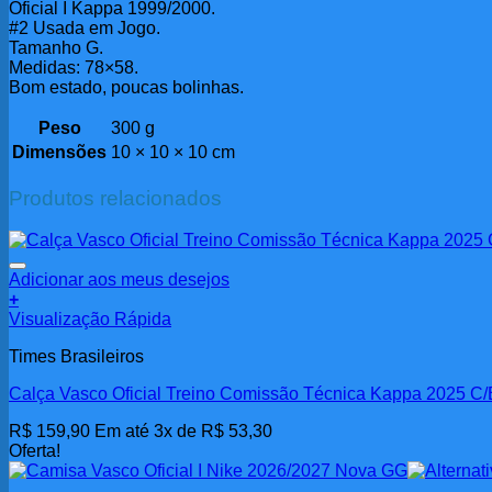
Oficial I Kappa 1999/2000.
#2 Usada em Jogo.
Tamanho G.
Medidas: 78×58.
Bom estado, poucas bolinhas.
Peso
300 g
Dimensões
10 × 10 × 10 cm
Produtos relacionados
Adicionar aos meus desejos
+
Visualização Rápida
Times Brasileiros
Calça Vasco Oficial Treino Comissão Técnica Kappa 2025 C/
R$
159,90
Em até 3x de
R$
53,30
Oferta!