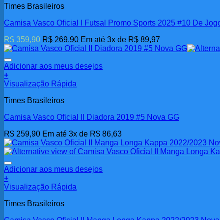
Times Brasileiros
Camisa Vasco Oficial I Futsal Promo Sports 2025 #10 De Jog
O
O
R$
359,90
R$
269,90
Em até 3x de
R$
89,97
preço
preço
original
atual
era:
é:
Adicionar aos meus desejos
R$ 359,90.
R$ 269,90.
+
Visualização Rápida
Times Brasileiros
Camisa Vasco Oficial II Diadora 2019 #5 Nova GG
R$
259,90
Em até 3x de
R$
86,63
Adicionar aos meus desejos
+
Visualização Rápida
Times Brasileiros