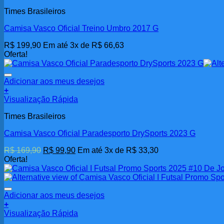
do
Times Brasileiros
produto
Camisa Vasco Oficial Treino Umbro 2017 G
R$
199,90
Em até 3x de
R$
66,63
Oferta!
Adicionar aos meus desejos
+
Visualização Rápida
Times Brasileiros
Camisa Vasco Oficial Paradesporto DrySports 2023 G
O
O
R$
169,90
R$
99,90
Em até 3x de
R$
33,30
preço
preço
Oferta!
original
atual
era:
é:
R$ 169,90.
R$ 99,90.
Adicionar aos meus desejos
+
Visualização Rápida